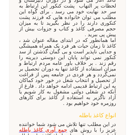
کاغذ آغاز می شود و در دوران دبیرستان و
لحظات پر التهاب پشت کنکور این ارتباط به
سر حد نهایت خود می رسد . برای گواه این
مطلب می توان خانواده هایی که فرزند پشت
کنکوری دارند را در نظر بگیرید تا به میزان
حجم مصرفی کاغذ و کتاب و جزوات بیش از
پیش پی ببرید .
اما همانطور که در ابتدای مقاله عنوان شد ،
کاغذ تا زمان حیات هر فرد یک همراه همیشگی
و جدایی ناپذیر است و بی گمان گذشتن از سد
کنکور نمی تواند پایان این دوستی دیرینه را
رقم زند . بر خلاف باور عامه مردم ارتباط و
میزان استفاده از کاغذ تنها به دوران تحصیل بر
نمی‌گردد و هر فردی در جامعه پس از فراغت
از تحصیل و انتخاب شغل در خور خود کماکان
به این ارتباط قدیمی ادامه خواهد داد . فارغ از
آنکه در شغلی دولتی مشغول به کار شویم یا
آزاد ناگزیر به استفاده از کاغذ برای کارهای
روزمره خود خواهیم بود .
انواع کاغذ باطله
در این مطلب تنها تلاش می شود شما خواننده
عزیز را با روش های
جمع آوری کاغذ باطله