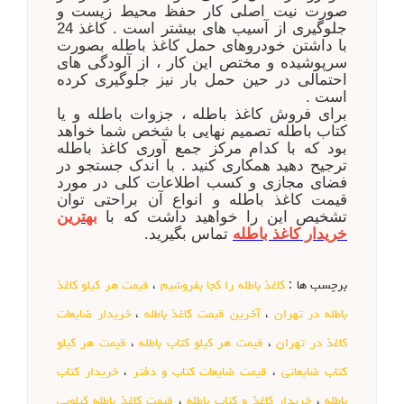
صورت نیت اصلی کار حفظ محیط زیست و
جلوگیری از آسیب های بیشتر است . کاغذ 24
با داشتن خودروهای حمل کاغذ باطله بصورت
سرپوشیده و مختص این کار ، از آلودگی های
احتمالی در حین حمل بار نیز جلوگیری کرده
است .
برای فروش کاغذ باطله ، جزوات باطله و یا
کتاب باطله تصمیم نهایی با شخص شما خواهد
بود که با کدام مرکز جمع آوری کاغذ باطله
ترجیح دهید همکاری کنید . با اندک جستجو در
فضای مجازی و کسب اطلاعات کلی در مورد
قیمت کاغذ باطله و انواع آن براحتی توان
تشخیص این را خواهید داشت که با
بهترین
خریدار کاغذ باطله
تماس بگیرید.
برچسب ها :
کاغذ باطله را کجا بفروشیم
،
قیمت هر کیلو کاغذ
باطله در تهران
،
آخرین قیمت کاغذ باطله
،
خریدار ضایعات
کاغذ در تهران
،
قیمت هر کیلو کتاب باطله
،
قیمت هر کیلو
کتاب ضایعاتی
،
قیمت ضایعات کتاب و دفتر
،
خریدار کتاب
باطله
،
خریدار کاغذ و کتاب باطله
،
قیمت کاغذ باطله کیلویی