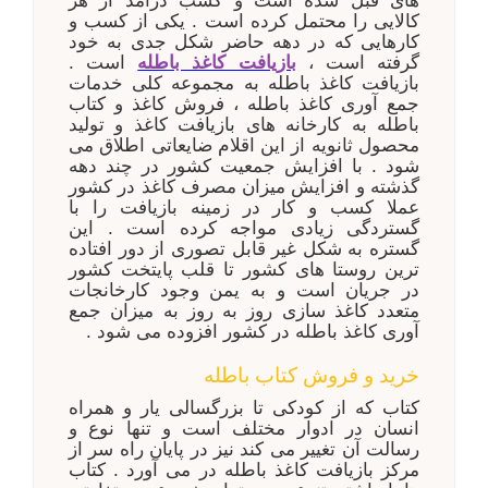
های قبل شده است و کسب درآمد از هر
کالایی را محتمل کرده است . یکی از کسب و
کارهایی که در دهه حاضر شکل جدی به خود
گرفته است ،
بازیافت کاغذ باطله
است .
بازیافت کاغذ باطله به مجموعه کلی خدمات
جمع آوری کاغذ باطله ، فروش کاغذ و کتاب
باطله به کارخانه های بازیافت کاغذ و تولید
محصول ثانویه از این اقلام ضایعاتی اطلاق می
شود . با افزایش جمعیت کشور در چند دهه
گذشته و افزایش میزان مصرف کاغذ در کشور
عملا کسب و کار در زمینه بازیافت را با
گستردگی زیادی مواجه کرده است . این
گستره به شکل غیر قابل تصوری از دور افتاده
ترین روستا های کشور تا قلب پایتخت کشور
در جریان است و به یمن وجود کارخانجات
متعدد کاغذ سازی روز به روز به میزان جمع
آوری کاغذ باطله در کشور افزوده می شود .
خرید و فروش کتاب باطله
کتاب که از کودکی تا بزرگسالی یار و همراه
انسان در ادوار مختلف است و تنها نوع و
رسالت آن تغییر می کند نیز در پایان راه سر از
مرکز بازیافت کاغذ باطله در می آورد . کتاب