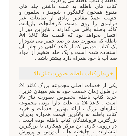
باطله و کتاب باطله می پردازیم .
کتاب های باطله به علت داشتن جلد های
متنوع همچون گالینگور ، شومیز ، سلفون و
چسب عملا مقادیر زیادی از ضایعات غیر
فرآیندی را روی دست کارخانجات بازیافت
کاغذ باطله باقی می گذارند . بنابراین دور از
انتظار نخواهد بود که قیمت مثلاً کاغذ
A4
باطله که بصورت صد در صد خمیر می شود از
یک کتاب قدیمی که از کاغذ کاهی در چاپ آن
استفاده شده است و یک جلد ضخیم از مواد
ضد آب با خود همراه دارد بیشتر باشد .
خریدار کتاب باطله بصورت تناژ بالا
یکی از خدمات اصلی مجموعه بزرگ کاغذ 24
در طول زمان خدمت خود به هم میهنان عزیز ،
خرید کتاب باطله بخصوص بصورت تناژ بالا
است . کاغذ 24 به علت دارا بودن مجموعه
انبارهای بزرگ ، ارائه بهترین خدمات و خرید
کتاب باطله به بالاترین قیمت همواره پذیرای
بزرگترین فروشندگان کتاب باطله بوده است .
در رزومه کاری این مرکز همکاری با بزرگترین
انتشارات ، چاپخانه ها ، آموزش و پرورش