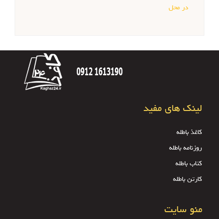
در محل
لینک های مفید
کاغذ باطله
روزنامه باطله
کتاب باطله
کارتن باطله
منو سایت