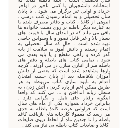
سال تحصیلی است . البته ناگفته نماند که
امتحانات دانشجویان با کمی تاخیر در اواخر
خرداد و اوایل تیر برگزار می شود . با پایان
سال تحصیلی و به اتمام رسیدن کتب درسی ،
انبوهی از کاغذ ، کتاب و دفاتر مصرف شده یا
به عبارت دیگر باطله بر روی دست خانواده ها
باقی می ماند که در ابتدای سال با قیمت های
بسیار بالا و غیر قابل تصور و با وسواس خاصی
تهیه شده است . حال که سال تحصیلی به
اتمام رسیده و دانش آموز به سلامت از پایه
گذر کرده و راهی مقطع و یا پایه بعدی می
شود ، تمامی کتاب های باطله و دفتر های
باطله سر از انباری منازل در می آورند . گرچه
بارها مشاهده شده است که بعضی از دانش
آموزان بلافاصله بعد از پایان جلسه امتحان
اقدام به نابود سازی کتاب مربوطه به هر
طریق ممکن اعم از پاره کردن ، آتش زدن ، به
سطل زباله انداختن و ... می کنند که واقعا
اینگونه رفتار جای تامل و نگرانی دارد .
بنابراین خرداد همواره یکی از ماه های سال
است که فراوانی عرضه کاغذ باطله به حدی
می رسد که معمولا کارخانه های بازیافت کاغذ
باطله را تا چندین ماه از لحاظ دپوی ضایعات
کاغذ و ضایعات کتاب باطله بی نیاز می کند .