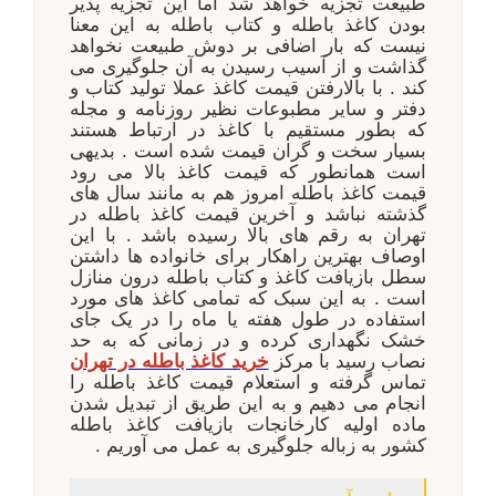
طبیعت تجزیه خواهد شد اما این تجزیه پذیر
بودن کاغذ باطله و کتاب باطله به این معنا
نیست که بار اضافی بر دوش طبیعت نخواهد
گذاشت و از آسیب رسیدن به آن جلوگیری می
کند . با بالارفتن قیمت کاغذ عملا تولید کتاب و
دفتر و سایر مطبوعات نظیر روزنامه و مجله
که بطور مستقیم با کاغذ در ارتباط هستند
بسیار سخت و گران قیمت شده است . بدیهی
است همانطور که قیمت کاغذ بالا می رود
قیمت کاغذ باطله امروز هم به مانند سال های
گذشته نباشد و آخرین قیمت کاغذ باطله در
تهران به رقم های بالا رسیده باشد . با این
اوصاف بهترین راهکار برای خانواده ها داشتن
سطل بازیافت کاغذ و کتاب باطله درون منازل
است . به این سبک که تمامی کاغذ های مورد
استفاده در طول هفته یا ماه را در یک جای
خشک نگهداری کرده و در زمانی که به حد
نصاب رسید با مرکز
خرید کاغذ باطله در تهران
تماس گرفته و استعلام قیمت کاغذ باطله را
انجام می دهیم و به این طریق از تبدیل شدن
ماده اولیه کارخانجات بازیافت کاغذ باطله
کشور به زباله جلوگیری به عمل می آوریم .