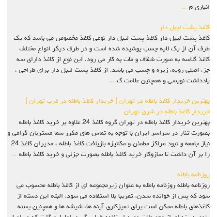
انباری م
...
کاغذ پشت لیبل دار
کاغذ پشت لیبل دار کاغذ پشت لیبل دار نوعی کاغذ مخصوص می باشد که یک
طرف آن از یک لایه چسب پوشیده شده است و در طرف دیگر انواع مختلف
کاغذ گلاسه به صورت شفاف و مات به کار می رود. این نوع از کاغذ دارای سه
جزء اصلی رویه، زیره و چسب می باشد. از کاغذ پشت لیبل دار برای طراحی ،
یادداشت نویسی و همچنین علامت گ
...
بهترین خریدار کاغذ باطله در تهران | خریدار کاغذ باطله در غرب تهران |
خریدار کاغذ باطله در شرق تهران
بهترین خریدار کاغذ باطله در تهران گروه کاغذ 24 علاوه بر خرید کاغذ باطله
بصورت تناژ در سراسر ایران با توجه به تماس های مکرر شما مشتریان گرامی و
نیاز جامعه و نبود مراکز مطمئن و مکانیزه بازیافت کاغذ باطله ، مدیران کاغذ 24
را بر آن داشت تا سازوکار خرید کاغذ باطله بصورت جزئی و خرید کاغذ باطله
...
روزنامه باطله
روزنامه باطله روزنامه باطله به عنوان زیرمجموعه ای از کاغذ باطله محسوب می
شود که پس از خوانده شدن، تقریبا بلا استفاده می شود. البته این دسته از
کاغذهای باطله ممکن است برای تمیزکاری آینه ها، شیشه ها و همچنین بسته