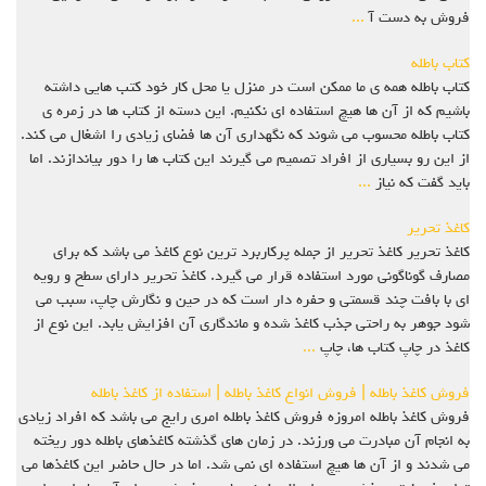
فروش به دست آ
...
کتاب باطله
کتاب باطله همه ی ما ممکن است در منزل یا محل کار خود کتب هایی داشته
باشیم که از آن ها هیچ استفاده ای نکنیم. این دسته از کتاب ها در زمره ی
کتاب باطله محسوب می شوند که نگهداری آن ها فضای زیادی را اشغال می کند.
از این رو بسیاری از افراد تصمیم می گیرند این کتاب ها را دور بیاندازند. اما
باید گفت که نیاز
...
کاغذ تحریر
کاغذ تحریر کاغذ تحریر از جمله پرکاربرد ترین نوع کاغذ می باشد که برای
مصارف گوناگونی مورد استفاده قرار می گیرد. کاغذ تحریر دارای سطح و رویه
ای با بافت چند قسمتی و حفره دار است که در حین و نگارش چاپ، سبب می
شود جوهر به راحتی جذب کاغذ شده و ماندگاری آن افزایش یابد. این نوع از
کاغذ در چاپ کتاب ها، چاپ
...
فروش کاغذ باطله | فروش انواع کاغذ باطله | استفاده از کاغذ باطله
فروش کاغذ باطله امروزه فروش کاغذ باطله امری رایج می باشد که افراد زیادی
به انجام آن مبادرت می ورزند. در زمان های گذشته کاغذهای باطله دور ریخته
می شدند و از آن ها هیچ استفاده ای نمی شد. اما در حال حاضر این کاغذها می