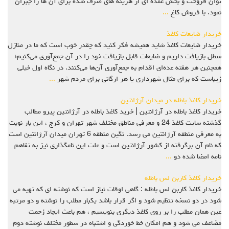
توان فروخت و بخش عمده ای از هزینه های صرف شده برای آن ها را جبران
نمود. با فروش کاغ
...
خریدار ضایعات کاغذ
خریدار ضایعات کاغذ شاید همیشه فکر کنید که چقدر خوب است که ما در منازل
سطل بازیافت داریم و ضایعات قابل بازیافت خود را در آن جمع‌آوری می‌کنیم؛
همچنین هر هفته عده‌ای اقدام به جمع‌آوری آن‌ها می‌کنند. در نگاه اول خیلی
زیباست که برای مثال شهرداری یا هر ارگانی برای مردم شهر
...
خریدار کاغذ باطله در میدان آرژانتین
خریدار کاغذ باطله در آرژانتین | خرید کاغذ باطله در آرژانتین پیرو مطالب
گذشته سایت کاغذ 24 و معرفی مناطق مختلف شهر تهران و کرج ، این بار نوبت
به معرفی منطقه آرژانتین می رسد. نگین منطقه 6 تهران میدان آرژانتین است
که نام آن برگرفته از کشور آرژانتین است و علت این نامگذاری نیز به تفاهم
نامه امضا شده دو
...
خریدار کاغذ کاربن لس باطله
خریدار کاغذ کاربن لس باطله : گاهی اوقات نیاز است که نوشته ای که تهیه می
شود در دو نسخه تنظیم شود و اگر قرار باشد یکبار مطلب را نوشته و دو مرتبه
عین همان مطلب را بر روی کاغذ دیگری بنویسیم ، هم باعث ایجاد زحمت
مضاعف می شود و هم امکان خط خوردگی و اشتباه در سطور مختلف نوشته دوم