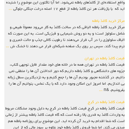
واقع استفاده‌ای از کاغذهای باطله نمی‌شود. اما آیا تاکنون این موضوع را شنیده
اید که با بازیافت هر تن کاغذ باطله از قطع ۱۷ اصله درخت جنگلی جلوگی
...
مرکز خرید کاغذ باطله
مرکز خرید کاغذ باطله الیافی که در ساخت کاغذ به‌ کار می‌رود معمولاً طبیعی و
شامل سلولوز است؛ و به دو روش شیمیایی و فیزیکی است. به این صورت که
الیاف سلولوزی را در آب قرار می‌دهند تا رطوبت کافی جذب و حالت خمیری و
نرم پیدا کند. سپس یر روی یک صفحه شبکه‌ای قرار می ‌دهند تا خشک ش
...
قیمت کاغذ باطله در تهران
قیمت کاغذ باطله در تهران همه ما در خانه های خود مقدار قابل توجهی کتاب،
جزوه های دانشگاهی و کاغذ باطله داریم که دور انداختن آن ها را منطقی نمی
دانیم. در گذشته مجبور بودیم آن ها را جمع کنیم و به نزدیکترین سطل زباله
بی اندازیم. اما امروز این امکان وجود دارد که با یک تماس، بتوانیم آن ها را
بفروشیم. &n
...
قیمت کاغذ باطله در کرج
قیمت کاغذ باطله در کرج قیمت کاغذ باطله در کرج به دلیل وجود مشکلات مربوط
به واردات کاغذ به قدری بالا رفته است که گاه قیمت کاغذ باطله بیشتر از زمانی
است که شما اقدام به خرید آن کرده اید. این موضوع برای روزنامه باطله هم
صدق می کند. اما شما فروش کاغذ باطله خود علاوه بر سود مالی که از این