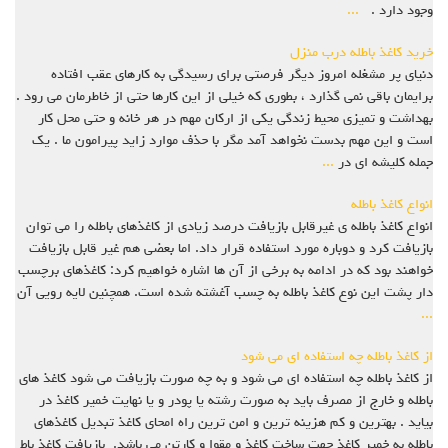
وجود دارد .
...
خرید کاغذ باطله درب منزل
دنیای پر مشغله امروز دیگر فرصتی برای رسیدگی به کارهای عقب افتاده
برایمان باقی نمی گذارد ، بطوری که خیلی از این کارها حتی از خاطرمان می رود .
بهداشت و تمیزی محیط زندگی یکی از ارکان مهم در هر خانه و حتی محل کار
است و این مهم بدست نخواهد آمد مگر با حذف موارد زاید پیرامون ما . یک
جمله کلیشه ای در
...
انواع کاغذ باطله
انواع کاغذ باطله ی غیرقابل بازیافت درصد زیادی از کاغذهای باطله را می توان
بازیافت کرد و دوباره مورد استفاده قرار داد. اما بعضی هم غیر قابل بازیافت
خواهند بود که در ادامه به برخی از آن ها اشاره خواهیم کرد: کاغذهای برچسب
دار پشت این نوع کاغذ باطله به چسب آغشته شده است. همچنین لایه رویی آن
...
از کاغذ باطله چه استفاده ای می شود
از کاغذ باطله چه استفاده ای می شود و به چه صورت بازیافت می شود کاغذ هاي
باطله و خارج از مصرف بايد به صورت رشته يا پودر و يا نهايت خمير کاغذ در
بيايد . بهترين و کم هزينه ترين و امن ترين راه امحاي کاغذ تبديل کاغذهاي
باطله به خمير کاغذ جهت ساخت کاغذ و مقوا و کارتن مي باشد. بازیافت کاغذ باط