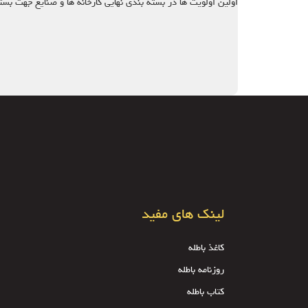
اولین اولویت ها در بسته بندی نهایی کارخانه ها و صنایع جهت ب
لینک های مفید
کاغذ باطله
روزنامه باطله
کتاب باطله