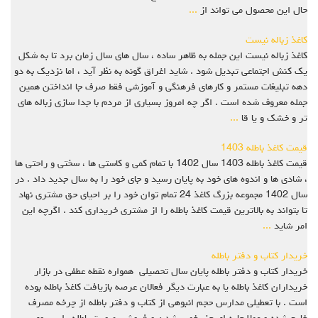
حال این محصول می تواند از
...
کاغذ زباله نیست
کاغذ زباله نیست این جمله به ظاهر ساده ، سال های سال زمان برد تا به شکل
یک کنش اجتماعی تبدیل شود . شاید اغراق گونه به نظر آید ، اما نزدیک به دو
دهه تبلیغات مستمر و کارهای فرهنگی و آموزشی فقط صرف جا انداختن همین
جمله معروف شده است . اگر چه امروز بسیاری از مردم با جدا سازی زباله های
تر و خشک و یا قا
...
قیمت کاغذ باطله 1403
قیمت کاغذ باطله 1403 سال 1402 با تمام کمی و کاستی ها ، سختی و راحتی ها
، شادی ها و اندوه های خود به پایان رسید و جای خود را به سال جدید داد . در
سال 1402 مجموعه بزرگ کاغذ 24 تمام توان خود را بر احیای حق مشتری نهاد
تا بتواند به بالاترین قیمت کاغذ باطله را از مشتری خریداری کند . اگرچه این
امر شاید
...
خریدار کتاب و دفتر باطله
خریدار کتاب و دفتر باطله پایان سال تحصیلی همواره نقطه عطفی در بازار
خریداران کاغذ باطله یا به عبارت دیگر فعالان عرصه بازیافت کاغذ باطله بوده
است . با تعطیلی مدارس حجم انبوهی از کتاب و دفتر باطله از چرخه مصرف