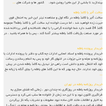
بیندازید تا بخشی از این ماجرا روشن شود. کشور ها و شرکت های
...
ساخت آجر با کاغذ باطله
ساخت آجر با کاغذ باطله در نگاه اول و مشاهده تیتر این خبر به احتمال قوی
حیرت زده خواهید شد ، اما درست خوانده اید ساخت آجر با کاغذ باطله!! مجموعه
کاغذ 24 قصد دارد شما خواننده گرامی را با ابعاد ناشناخته و کمتر پرداخته شده
در مورد صنعت بازیافت کاغذ باطله بیشتر آشنا کند ، پس با ما همراه باشید . در
...
خریدار پرونده باطله
خریدار پرونده باطله و اسناد امحایی ادارات چه کتاب و دفتر یا پرونده ادارات یا
روزنامه و مجله و حتی جزوات در انتهای کار خود و پس به اتمام رساندن رسالت
خود که انتقال علم و دانش است راهی جز تبدیل به کاغذ باطله شدن در پیش
روی خود ندارند. حال چه بهتر که ما این کاغذ های باطله را بجای آنکه با زباله مخ
...
خریدار روزنامه باطله در تهران
خریدار روزنامه باطله در روزگاری نه چندان دور ، زمانی که فضای مجازی به
فراگیری اکنون نبود و تا این حد زمان از خانواده ها سلب نمی کرد و دسترسی
به اخبار و اطلاعات مانند الان ساده نبود مطبوعات و نشریات یکه تاز پرکردن
اوقات فراغت و دریافت اخبار و اطلاعات روز بودند. روزنامه و مجله در زندگی ا