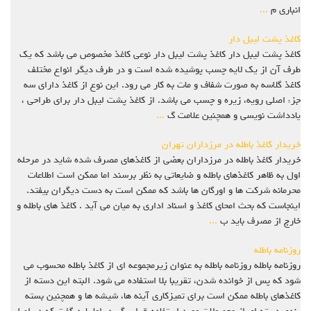
انباری م
...
کاغذ پشت لیبل دار
کاغذ پشت لیبل دار کاغذ پشت لیبل دار نوعی کاغذ مخصوص می باشد که یک
طرف آن از یک لایه چسب پوشیده شده است و در طرف دیگر انواع مختلف
کاغذ گلاسه به صورت شفاف و مات به کار می رود. این نوع از کاغذ دارای سه
جزء اصلی رویه، زیره و چسب می باشد. از کاغذ پشت لیبل دار برای طراحی ،
یادداشت نویسی و همچنین علامت گ
...
خریدار کاغذ باطله در مرزداران تهران
خریدار کاغذ باطله در مرزداران بعضي از کاغذهاي مصرف شده شايد در مرحله
اول به ظاهر کاغذهاي باطله و ضايعاتي به نظر برسند اما ممکن است اطلاعات
محرمانه شرکت ها و اورگان ها باشد که ممکن است به دست ديگران بيفتد.
اينجاست که بحث امحاي کاغذ و اسناد اداري به ميان مي آيد . کاغذ هاي باطله و
خارج از مصرف بايد ب
...
روزنامه باطله
روزنامه باطله روزنامه باطله به عنوان زیرمجموعه ای از کاغذ باطله محسوب می
شود که پس از خوانده شدن، تقریبا بلا استفاده می شود. البته این دسته از
کاغذهای باطله ممکن است برای تمیزکاری آینه ها، شیشه ها و همچنین بسته