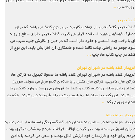
بندی دسته ای از محصولات مورد استفاده قرار بگیرد. اما باید گفت که در اصل
روزنامه ب
...
کاغذ تحریر
کاغذ تحریر کاغذ تحریر از جمله پرکاربرد ترین نوع کاغذ می باشد که برای
مصارف گوناگونی مورد استفاده قرار می گیرد. کاغذ تحریر دارای سطح و رویه
ای با بافت چند قسمتی و حفره دار است که در حین و نگارش چاپ، سبب می
شود جوهر به راحتی جذب کاغذ شده و ماندگاری آن افزایش یابد. این نوع از
کاغذ در چاپ کتاب ها، چاپ
...
خریدار کاغذ باطله در شهران تهران
خریدار کاغذ باطله در شهران تهران کاغذ باطله ها معمولا تبدیل به کارتن ها،
کارتن های کادویی، کارتن های کفش و یا شانه ی تخم مرغ می شوند. هرروز
تعداد زیادی مجله، روزنامه، کتاب و کاغذ به فروش می رسد و وارد کانکس ها
می شوند. این کتاب یا مجله ها، به قیمت پشت جلد فروخته نمی شوند. بلکه به
اندازه ی وزنی که
...
خریدار مجله باطله
خریدار مجله باطله در سالیان نه چندان دور که گستردگی استفاده از اینترنت به
میزان امروز نرسیده بود ، پر کردن اوقات فراغت مردم به شکل دیگری بود .
مردم برای خود و فرزندان خود ارزش قائل بودند و سعی می کردند با دادن