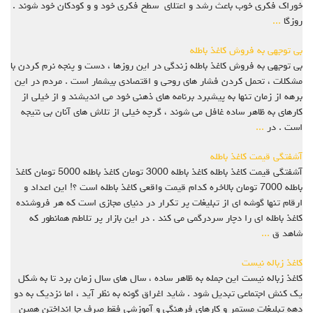
خوراک فکری خوب باعث رشد و اعتلای سطح فکری خود و و کودکان خود شوند .
روزگا
...
بی توجهی به فروش کاغذ باطله
بی توجهی به فروش کاغذ باطله زندگی در این روزها ، دست و پنجه نرم کردن با
مشکلات ، تحمل کردن فشار های روحی و اقتصادی بیشمار است .‌ مردم در این
برهه از زمان تنها به پیشبرد برنامه های ذهنی خود می اندیشند و از خیلی از
کارهای به ظاهر ساده غافل می شوند ، گرچه خیلی از تلاش های آنان بی نتیجه
است . در
...
آشفتگی قیمت کاغذ باطله
آشفتگی قیمت کاغذ باطله کاغذ باطله 3000 تومان کاغذ باطله 5000 تومان کاغذ
باطله 7000 تومان بالاخره کدام قیمت واقعی کاغذ باطله است ؟! این اعداد و
ارقام تنها گوشه ای از تبلیغات پر تکرار در دنیای مجازی است که هر فروشنده
کاغذ باطله ای را دچار سردرگمی می کند . در این بازار پر تلاطم همانطور که
شاهد ق
...
کاغذ زباله نیست
کاغذ زباله نیست این جمله به ظاهر ساده ، سال های سال زمان برد تا به شکل
یک کنش اجتماعی تبدیل شود . شاید اغراق گونه به نظر آید ، اما نزدیک به دو
دهه تبلیغات مستمر و کارهای فرهنگی و آموزشی فقط صرف جا انداختن همین