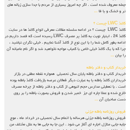
جمله معروف شده است . اگر چه امروز بسیاری از مردم با جدا سازی زباله های
تر و خشک و یا قا
...
کاغذ LWC چیست ؟
کاغذ LWC چیست ؟ در ادامه سلسله مقالات معرفی انواع کاغذ ها در سایت
کاغذ 24 ، اینبار نوبت به کاغذ پر مصرف LWC رسیده است که قصد داریم در
ادامه بطور کامل شما را با این نوع از کاغذ آشنا نماییم . خیلی نگران نباشید ،
چرا که با یک کاغذ خیلی خاص یا کمیاب مواجه نخواهید شد و اگر نام عامیانه آن
را بیان
...
خریدار کتاب و دفتر باطله
خریدار کتاب و دفتر باطله پایان سال تحصیلی همواره نقطه عطفی در بازار
خریداران کاغذ باطله یا به عبارت دیگر فعالان عرصه بازیافت کاغذ باطله بوده
است . با تعطیلی مدارس حجم انبوهی از کتاب و دفتر باطله از چرخه مصرف
خارج شده و عملا چاره ای جز خمیر شدن و فروش بصورت باطله را بر روی
دست صاحبان آن
...
فروش روزنامه باطله جزئی
فروش روزنامه باطله جزئی هرساله با اتمام سال تحصیلی در خرداد ماه ، موج
جابه جایی منازل اجاره ای آغاز می شود . این جا به جایی ها به علل مختلف من