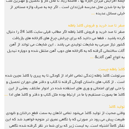
جمله افزایش میزان اجاره بها ، فاصله زیاد تا محل کار و تحصیل و مهترین علت
جا به جا شدن محل مدرسه فرزندان است . اگر چه به صرف واژه مستاجر از
خیلی مسائل عدیده
...
صفر تا صد خرید و فروش کاغذ باطله
صفر تا صد خرید و فروش کاغذ باطله اگر مطالب قبلی سایت کاغذ 24 را دنبال
کرده باشید ، قطعا می دانید که برای چرخش چرخ های کارخانه های بازیافت
کشور نیاز مبرمی به ضایعات تولیدی می باشد . این ضایعات می تواند از آهن
آلات ساختمانی گرفته که به کارخانه های دوب آهن منتقل شده و دوباره تبدیل
به انواع آهن آلات&
...
کاغذ باطله چیست
سرنوشت کاغذ باطله زندگی تمامی افراد از کودکی تا به پیری با کاغذ عجین شده
است . از کتاب های داستان کودکی گرفته تا کتاب و دفتر های دوران تحصیل و
یا حتی اوراق امتحانی و ورق های استفاده شده در ادوار مختلف. بعضی از این
کاغذ ها بصورت مستقیم با ما در ارتباط بوده مثل کتاب و دفتر و کاغذ های ادا
...
تولید کاغذ
وقتی صحبت از تولید کاغذ می‌شود تمامی اذهان به سمت قطع درختان و نابودی
طبیعت پیش می رود در صورتی که با نگاهی عمیق تر متوجه خواهید شد که این
تفکر کاملآ اشتباه است. به لیست زیر که برای شما در نظر گرفته شده نگاهی