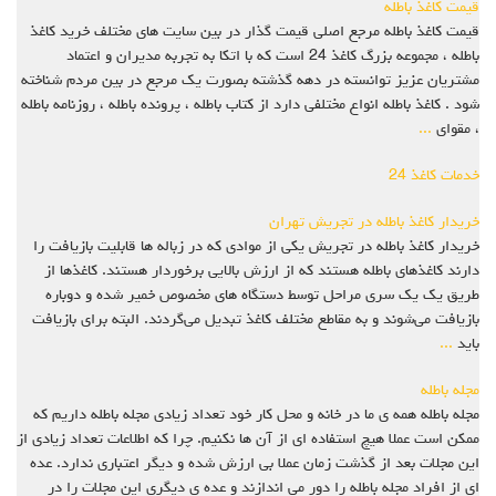
قیمت کاغذ باطله
قیمت کاغذ باطله مرجع اصلی قیمت گذار در بین سایت های مختلف خرید کاغذ
باطله ، مجموعه بزرگ کاغذ 24 است که با اتکا به تجربه مدیران و اعتماد
مشتریان عزیز توانسته در دهه گذشته بصورت یک مرجع در بین مردم شناخته
شود . کاغذ باطله انواع مختلفی دارد از کتاب باطله ، پرونده باطله ، روزنامه باطله
، مقوای
...
خدمات کاغذ 24
خریدار کاغذ باطله در تجریش تهران
خریدار کاغذ باطله در تجریش یکی از موادی که در زباله ها قابلیت بازیافت را
دارند کاغذهای باطله هستند که از ارزش بالایی برخوردار هستند. کاغذها از
طریق یک یک سری مراحل توسط دستگاه ‌های مخصوص خمیر شده و دوباره
بازیافت می‌شوند و به مقاطع مختلف کاغذ تبدیل می‌گردند. البته برای بازیافت
باید
...
مجله باطله
مجله باطله همه ی ما در خانه و محل کار خود تعداد زیادی مجله باطله داریم که
ممکن است عملا هیچ استفاده ای از آن ها نکنیم. چرا که اطلاعات تعداد زیادی از
این مجلات بعد از گذشت زمان عملا بی ارزش شده و دیگر اعتباری ندارد. عده
ای از افراد مجله باطله را دور می اندازند و عده ی دیگری این مجلات را در