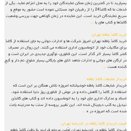
بسپارید تا در کمترین زمان ممکن نمایندگان خود را به محل اعزام نماید. یکی از
خدمات ما که کاغذ24 را از رقیبان خود مستثنی نموده است حضور به موقع و
سریع نمایندگان خرید است. این نماینده در زمان کوتاهی جهت بررسی وضعیت
کاغذها و کتاب های با
...
خرید کاغذ باطله تهران
خرید کاغذ باطله تهران امروز شرکت ها و ادارات دولتی به جای استفاده از کاغذ
برای مکاتبات خود از اتوماسیون اداری استفاده می کنند. این روال در مصرف
کمتر کاغذ بسیار اثر گذار است. این فناوری، نوآوری جدیدی در ایران است و
در ارگان های دولتی و ادارات شاهد اتاق های بایگانی بسیار شلوغ، نم دار و گیج
کننده هست
...
خریدار ضایعات کاغذ باطله
خریدار ضایعات کاغذ باطله خوشبختانه امروزه تلاش همگان بر این است که
استفاده از کاغذ را کاهش داده و در عوض از فناوری روز دنیا استفاده شود.
اسناد و مدارک اداری جای خود را به اتوماسیون داده اند و کتاب های کاغذی
تبدیل به کتب دیجیتال شده اند. این تغییر پروسه از سنت به مدرنیته باعث
شده است که امروزه در ه
...
قیمت خریدار کاغذ باطله در اندیشه تهران
خریدار کاغذ باطله در اندیشه تهران اوّلین مرحله فرایند بازیافت کاغذ باطله