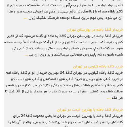
تأمین مواد اولیه و یا به عبارتی جمع‌آوری ضایعات است. متأسفانه حجم زیادی از
کاغذ باطله همراه با زباله‌های تر دفع می‌شود. دفع غیراصولی موجب هدر رفتن
آن می‌ شود. پس مهم‌ ترین مسئله توسعه فرهنگ تفکیک زبال
...
خریدار کاغذ باطله در بهارستان تهران
خریدار کاغذ باطله در بهارستان تهران کاغذ به ماده‌ای گفته می‌شود که از خمیر
کتان، پنبه، کنف، چوب، ضایعات کشاورزی یا از فرآیند بازیافت کاغذ باطله ساخته
شود. به گفته تاریخ، مصریان باستان اولین مردمانی بوده‌اند که از نوعی نی
شبیه بامبو به نام پاپیروس صفحاتی می‌ساختند و بر روی آن می
...
خرید کاغذ باطله کیلویی در تهران
خرید کاغذ باطله کیلویی در تهران کاغذ 24 بهترين خريدار انواع کاغذ باطله اعم
از خرید کتاب های درسی و خرید کتاب های دانشگاهی و کتاب های دست دو
کتاب و دفتر کاغذهاي باطله پوشال سفيد و رنگي کناره در هر اندازه ، روزنامه و
مجلات باطله و برگشتی ، مقوا و ... به صورت نقد با هر مقدار وزنی از 30 کیلو تا
هر مقد
...
خریدار کاغذ باطله با بهترین قیمت در تهران
خریدار کاغذ باطله با بهترین قیمت در تهران ما یعنی مجموعه کاغذ24 برای
کاغذهای باطله و کتاب های دست دوم شما برنامه داریم و می توانیم آن ها را