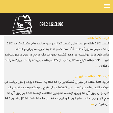
قیمت کاغذ باطله
قیمت کاغذ باطله مرجع اصلی قیمت گذار در بین سایت های مختلف خرید کاغذ
باطله ، مجموعه بزرگ کاغذ 24 است که با اتکا به تجربه مدیران و اعتماد
مشتریان عزیز توانسته در دهه گذشته بصورت یک مرجع در بین مردم شناخته
شود . کاغذ باطله انواع مختلفی دارد از کتاب باطله ، پرونده باطله ، روزنامه باطله
، مقوای
...
خرید کاغذ باطله در تهران
خرید کاغذ باطله در تهران کاغذهایی را که عملا بلا استفاده بوده و دور ریخته می
شوند، کاغذ باطله می نامند. این کاغذها دارای طرح و نوشته بوده به نحویی که
نمی توان روی آن ها چیزی نوشت. همچنین اطلاعات نوشته شده بر روی آن ها
هیچ کاربردی ندارد. بنابراین نگهداری و حفظ آن ها فقط باعث اشغال شدن فضا
می شود. ر
...