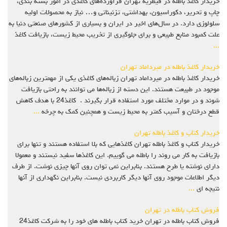
خریدار کاغذ باطله در قیطریه تهران فرآورده‌های کاغذی در امور بسته بندی،
چاپ و تحریر، دکوراسیون، بهداشتی، تزئیناتی و… نیاز به محصولات اولیه
سلولوزی دارد. در سال‌های اخیر در ایران و بسیاری از کشورهای صنعتی دنیا به
علت کمبود منابع طبیعی و برای جلوگیری از تخریب محیط زیست، بازیافت کاغذ
...
خریدار کاغذ باطله در میرداماد تهران
خریدار کاغذ باطله در میرداماد تهران زباله‌های کاغذی یکی از مهمترین زباله‌های
موجود در طبیعت هستند. این دسته از زباله‌ها می ‌توانند به راحتی بازیافت
شوند و در موارد مختلف مورد استفاده قرار بگیرند . کاغذ24 با هدف کاهش
قطع درختان و آسیب کمتر به محیط زیست و همچنین کمک به چرخه
...
خریدار کتاب و کاغذ باطله تهران
خریدار کتاب و کاغذ باطله تهران کاغذهایی که بلا استفاده هستند و تنها برای
بازیافت به کار می روند را باطله می گوییم. این کاغذها سفید نیستند و معمولا
دارای نوشته یا طرح هستند. بنابراین نمی توان روی آنها چیزی نوشت. از طرف
دیگر اطلاعات موجود روی آنها دیگر کاربردی نیست. بنابراین نگهداری از آنها
نتیجه ای
...
فروش کتاب باطله در تهران
فروش کتاب باطله در تهران خرید کتاب باطله های خود را به شرکت کاغذ24