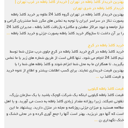
بهترین خریدار کاغذ باطله در تهران | خریدار کاغذ باطله در غرب تهران |
خریدار کاغذ باطله در شرق تهران
بهترین خریدار کاغذ باطله در تهران گروه کاغذ 24 علاوه بر خرید کاغذ باطله
بصورت تناژ در سراسر ایران با توجه به تماس های مکرر شما مشتریان گرامی و
نیاز جامعه و نبود مراکز مطمئن و مکانیزه بازیافت کاغذ باطله ، مدیران کاغذ 24
را بر آن داشت تا سازوکار خرید کاغذ باطله بصورت جزئی و خرید کاغذ باطله
...
خرید کاغذ باطله در کرج
خرید کاغذ باطله در کرج خرید کاغذ باطله در کرج جلوی درب منزل شما توسط
تیم کاغذ 24 انجام می شود. تنها کافی است از طریق شماره های زیر با ما تماس
بگیرید. تا همکاران ما به محل شما اعزام شوند و کاغذ باطله های شما را با
بهترین قیمت خریداری نمایند. برای کسب اطلاعات بیشتر و اطلاع از نحوه خرید
و قیمت کاغذ ب
...
قیمت کاغذ باطله کیلویی
قیمت کاغذ باطله کیلویی اینکه یک شرکت کوچک باشید یا یک سازمان بزرگ،
تفاوتی نمیکند. زیرا روزانه مقدار زیادی کاغذ باطله به دست می آورید. و یا اهل
مطالعه هستید و میزان جزئی روزنامه و مجله در منزل دارید. پیشنهاد ما این
است که آنها دور نریزید. بهتر است آنها را جمع آوری کرده و در محلی خشک و
خنک نگهداری ن
...