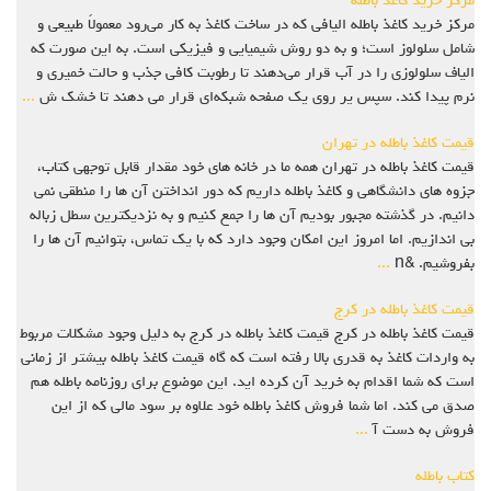
مرکز خرید کاغذ باطله
مرکز خرید کاغذ باطله الیافی که در ساخت کاغذ به‌ کار می‌رود معمولاً طبیعی و
شامل سلولوز است؛ و به دو روش شیمیایی و فیزیکی است. به این صورت که
الیاف سلولوزی را در آب قرار می‌دهند تا رطوبت کافی جذب و حالت خمیری و
نرم پیدا کند. سپس یر روی یک صفحه شبکه‌ای قرار می ‌دهند تا خشک ش
...
قیمت کاغذ باطله در تهران
قیمت کاغذ باطله در تهران همه ما در خانه های خود مقدار قابل توجهی کتاب،
جزوه های دانشگاهی و کاغذ باطله داریم که دور انداختن آن ها را منطقی نمی
دانیم. در گذشته مجبور بودیم آن ها را جمع کنیم و به نزدیکترین سطل زباله
بی اندازیم. اما امروز این امکان وجود دارد که با یک تماس، بتوانیم آن ها را
بفروشیم. &n
...
قیمت کاغذ باطله در کرج
قیمت کاغذ باطله در کرج قیمت کاغذ باطله در کرج به دلیل وجود مشکلات مربوط
به واردات کاغذ به قدری بالا رفته است که گاه قیمت کاغذ باطله بیشتر از زمانی
است که شما اقدام به خرید آن کرده اید. این موضوع برای روزنامه باطله هم
صدق می کند. اما شما فروش کاغذ باطله خود علاوه بر سود مالی که از این
فروش به دست آ
...
کتاب باطله