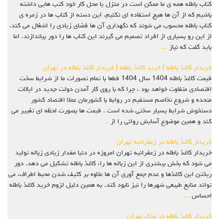
کتاب باطله همه ی ما ممکن است در منزل یا محل کار خود کتب هایی داشته
باشیم که از آن ها هیچ استفاده ای نکنیم. این دسته از کتاب ها در زمره ی
کتاب باطله محسوب می شوند که نگهداری آن ها فضای زیادی را اشغال می کند.
از این رو بسیاری از افراد تصمیم می گیرند این کتاب ها را دور بیاندازند. اما
باید گفت که نیاز
...
خریدار کاغذ باطله | خرید کاغذ باطله | خریدار کاغذ باطله در تهران
قیمت کاغذ باطله 1404 سال 1404 قطعا با تمام تصورات ما از شرایط سخت
اقتصادی متفاوت خواهد بود ، چرا که با روی کار آمدن دولت جدید در ایالات
متحده و شروع تخاصم مستقیم در روابط با کشورمان عملا اقتصاد کشور
دستخوش شرایط بسیار سختی شده است . قیمت ها بصورت لحظه ای تغییر می
کند و همین موضوع آسایش روانی را از
...
خریدار کاغذ باطله در زعفرانیه تهران
خریدار کاغذ باطله در زعفرانیه تهران امروزه در دنیا مقدار زیادی زباله تولید
می شود که بخش بیشتری از این زباله ها را، کاغذ باطله تشکیل می دهد. دور
ریختن این کاغذها و عدم جمع آوری آن ها علاوه بر کثیف شدن محیط اطراف، می
تواند منابع طبیعی شهرها را نیز نابود کند. به همین دلیل لزوم خرید کاغذ باطله
احساس
...
خریدار کاغذ باطله در ونک تهران