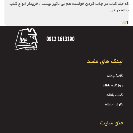
که جلد کتاب در جذب کردن خواننده هم بی تاثیر نیست . خریدار انواع کتاب
باطله در تهر
...
3
2
1
لینک های مفید
کاغذ باطله
روزنامه باطله
کتاب باطله
کارتن باطله
منو سایت