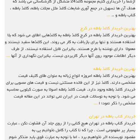
ازشما را خریداری کنیم مجموعه کاغذ24 متشکل از کارشناسانی می باشد که
هدف آن ها تسهیل در جمع آوری ضایعات کاغذ مثل مجلات باطله، کاغذ باطله ،
کتاب باطله و ..
...
بهترین خریدار کاغذ باطله در کرج
بهترین خریدار کاغذ باطله در کرج کاغذ باطله به کاغذهایی اطلاق می شود که بلا
استفاده هستند و تنها برای بازیافت به کار می روند. این کاغذها سفید نیستند و
معمولا دارای نوشته یا طرح هستند. بنابراین قابل استفاده نیستند. از طرف
دیگر اطلاعات موجود روی آنها دیگر کاربردی نیست. بنابراین نگهداری از آنها
...
بهترین خریدار کاغذ باطله
بهترین خریدار کاغذ باطله امروزه انواع زباله به عنوان طلای کثیف قیمت
مشخصی دارند. کاغذ نیز از این قائده مستثنی نیست و قیمت های مصوبی برای
خریدار کاغذ باطله وجود دارد. قیمت کاغذ باطله اصولا به صورت کیلویی محاسبه
می شود. با توجه به نوسانات قیمت در ایران نمی تواند در این مقاله قیمت
مشخص را ذکر نمود؛ ا
...
خریدار کتاب باطله در تهران
خریدار کتاب باطله در تهران هیچ کتابی را از روی جلد آن قضاوت نکن ، عبارت
بسیار پر مفهمومی است . چرا که تا کتاب را کامل نخوانیم پی به
مقصود نویسنده اثر نخواهیم برد ، اما با توجه به عبارت فوق باید متذکر شوم