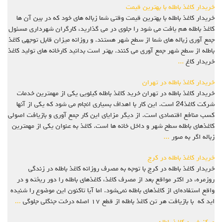
خریدار کاغذ باطله با بهترین قیمت
خریدار کاغذ باطله با بهترین قیمت وقتی شما زباله های خود که در بین آن ها
کاغذ باطله هم یافت می شود را جلوی در می گذارید، کارگران شهرداری مسئول
جمع آوری زباله های شما از سطح شهر هستند. و روزانه میزان قابل توجهی کاغذ
باطله از سطح شهر جمع آوری می کنند. بهتر است بدانید کارخانه های تولید کاغذ
خریدار کاغ
...
خریدار کاغذ باطله در تهران
خریدار کاغذ باطله در تهران خرید کاغذ باطله کیلویی یکی از مهمترین خدمات
شرکت کاغذ24 است. این کار با اهداف بسیاری انجام می شود که یکی از آنها
کسب منافع اقتصادی است. از دیگر مزایای این کار جمع آوری و بازیافت اصولی
کاغذهای باطله سطح شهر و داخل خانه ها است. کاغذ به عنوان یکی از مهمترین
زباله اگر به صور
...
خریدار کاغذ باطله در کرج
خریدار کاغذ باطله در کرج با توجه به مصرف روزانه کاغذ باطله در زندگی
روزمره، در اکثر مواقع بعد از مصرف کاغذ، کاغذهای باطله را دور ریخته و در
واقع استفاده‌ای از کاغذهای باطله نمی‌شود. اما آیا تاکنون این موضوع را شنیده
اید که با بازیافت هر تن کاغذ باطله از قطع ۱۷ اصله درخت جنگلی جلوگی
...