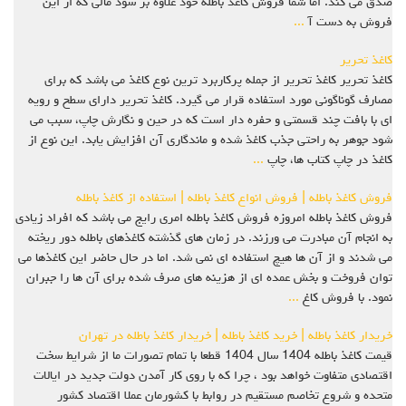
صدق می کند. اما شما فروش کاغذ باطله خود علاوه بر سود مالی که از این
فروش به دست آ
...
کاغذ تحریر
کاغذ تحریر کاغذ تحریر از جمله پرکاربرد ترین نوع کاغذ می باشد که برای
مصارف گوناگونی مورد استفاده قرار می گیرد. کاغذ تحریر دارای سطح و رویه
ای با بافت چند قسمتی و حفره دار است که در حین و نگارش چاپ، سبب می
شود جوهر به راحتی جذب کاغذ شده و ماندگاری آن افزایش یابد. این نوع از
کاغذ در چاپ کتاب ها، چاپ
...
فروش کاغذ باطله | فروش انواع کاغذ باطله | استفاده از کاغذ باطله
فروش کاغذ باطله امروزه فروش کاغذ باطله امری رایج می باشد که افراد زیادی
به انجام آن مبادرت می ورزند. در زمان های گذشته کاغذهای باطله دور ریخته
می شدند و از آن ها هیچ استفاده ای نمی شد. اما در حال حاضر این کاغذها می
توان فروخت و بخش عمده ای از هزینه های صرف شده برای آن ها را جبران
نمود. با فروش کاغ
...
خریدار کاغذ باطله | خرید کاغذ باطله | خریدار کاغذ باطله در تهران
قیمت کاغذ باطله 1404 سال 1404 قطعا با تمام تصورات ما از شرایط سخت
اقتصادی متفاوت خواهد بود ، چرا که با روی کار آمدن دولت جدید در ایالات
متحده و شروع تخاصم مستقیم در روابط با کشورمان عملا اقتصاد کشور