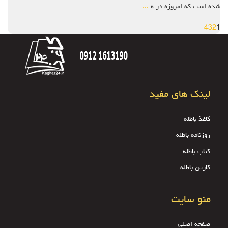
شده است که امروزه در ه
...
4
3
2
1
لینک های مفید
کاغذ باطله
روزنامه باطله
کتاب باطله
کارتن باطله
منو سایت
صفحه اصلی