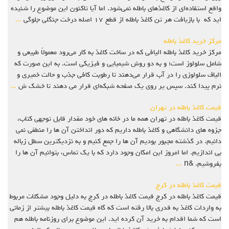
واقع استفاده‌ای از کاغذهای باطله نمی‌شود. اما آیا تاکنون این موضوع را شنیده
اید که با بازیافت هر تن کاغذ باطله از قطع ۱۷ اصله درخت جنگلی جلوگی
...
مرکز خرید کاغذ باطله
مرکز خرید کاغذ باطله الیافی که در ساخت کاغذ به‌ کار می‌رود معمولاً طبیعی و
شامل سلولوز است؛ و به دو روش شیمیایی و فیزیکی است. به این صورت که
الیاف سلولوزی را در آب قرار می‌دهند تا رطوبت کافی جذب و حالت خمیری و
نرم پیدا کند. سپس یر روی یک صفحه شبکه‌ای قرار می ‌دهند تا خشک ش
...
قیمت کاغذ باطله در تهران
قیمت کاغذ باطله در تهران همه ما در خانه های خود مقدار قابل توجهی کتاب،
جزوه های دانشگاهی و کاغذ باطله داریم که دور انداختن آن ها را منطقی نمی
دانیم. در گذشته مجبور بودیم آن ها را جمع کنیم و به نزدیکترین سطل زباله
بی اندازیم. اما امروز این امکان وجود دارد که با یک تماس، بتوانیم آن ها را
بفروشیم. &n
...
قیمت کاغذ باطله در کرج
قیمت کاغذ باطله در کرج قیمت کاغذ باطله در کرج به دلیل وجود مشکلات مربوط
به واردات کاغذ به قدری بالا رفته است که گاه قیمت کاغذ باطله بیشتر از زمانی
است که شما اقدام به خرید آن کرده اید. این موضوع برای روزنامه باطله هم