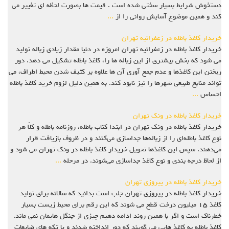
دستخوش شرایط بسیار سختی شده است . قیمت ها بصورت لحظه ای تغییر می
کند و همین موضوع آسایش روانی را از
...
خریدار کاغذ باطله در زعفرانیه تهران
خریدار کاغذ باطله در زعفرانیه تهران امروزه در دنیا مقدار زیادی زباله تولید
می شود که بخش بیشتری از این زباله ها را، کاغذ باطله تشکیل می دهد. دور
ریختن این کاغذها و عدم جمع آوری آن ها علاوه بر کثیف شدن محیط اطراف، می
تواند منابع طبیعی شهرها را نیز نابود کند. به همین دلیل لزوم خرید کاغذ باطله
احساس
...
خریدار کاغذ باطله در ونک تهران
خریدار کاغذ باطله در ونک تهران در ابتدا کتاب باطله، روزنامه باطله و کلاً هر
نوع کاغذ باطله‌ای را از زباله‌ها جداسازی می‌کنند و در ظروف بازیافت قرار
می‌دهند. سپس این کاغذها تحویل خریدار کاغذ باطله در ونک تهران می شود و
از لحاظ درجه بندی و نوع کاغذ جداسازی می‌شوند. در مرحله
...
خریدار کاغذ باطله در پیروزی تهران
خریدار کاغذ باطله در پیروزی تهران جلب است بدانید که سالانه برای تولید
کاغذ ۱۵ میلیون درخت قطع می شوند که این رقم برای محیط زیست بسیار
خطرناک است و اگر با همین روند ادامه دهیم چیزی از جنگل هایمان نمی ماند.
کاغذ باطله به کاغذ هایی می گویند که دور انداخته شدند و یا تکه های ضایعات