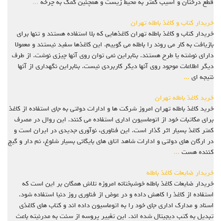
قطع درختان و آسیب کمتر به محیط زیست و همچنین کمک به چرخه
...
خریدار کتاب و کاغذ باطله تهران
خریدار کتاب و کاغذ باطله تهران کاغذهایی که بلا استفاده هستند و تنها برای
بازیافت به کار می روند را باطله می گوییم. این کاغذها سفید نیستند و معمولا
دارای نوشته یا طرح هستند. بنابراین نمی توان روی آنها چیزی نوشت. از طرف
دیگر اطلاعات موجود روی آنها دیگر کاربردی نیست. بنابراین نگهداری از آنها
نتیجه ای
...
خرید کاغذ باطله تهران
خرید کاغذ باطله تهران امروز شرکت ها و ادارات دولتی به جای استفاده از کاغذ
برای مکاتبات خود از اتوماسیون اداری استفاده می کنند. این روال در مصرف
کمتر کاغذ بسیار اثر گذار است. این فناوری، نوآوری جدیدی در ایران است و
در ارگان های دولتی و ادارات شاهد اتاق های بایگانی بسیار شلوغ، نم دار و گیج
کننده هست
...
خریدار ضایعات کاغذ باطله
خریدار ضایعات کاغذ باطله خوشبختانه امروزه تلاش همگان بر این است که
استفاده از کاغذ را کاهش داده و در عوض از فناوری روز دنیا استفاده شود.
اسناد و مدارک اداری جای خود را به اتوماسیون داده اند و کتاب های کاغذی
تبدیل به کتب دیجیتال شده اند. این تغییر پروسه از سنت به مدرنیته باعث