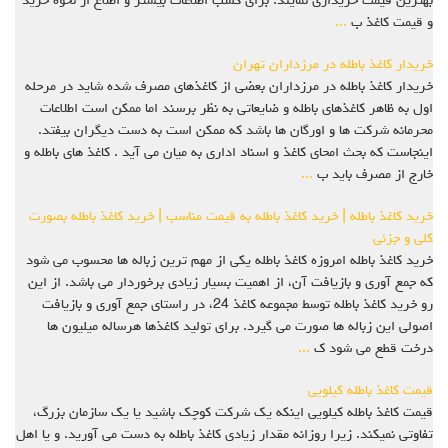
بهترین قیمت خریداری نمایند. برای کسب اطلاعات بیشتر و اطلاع از نحوه خرید
و قیمت کاغذ ب
...
خریدار کاغذ باطله در مرزداران تهران
خریدار کاغذ باطله در مرزداران بعضي از کاغذهاي مصرف شده شايد در مرحله
اول به ظاهر کاغذهاي باطله و ضايعاتي به نظر برسند اما ممکن است اطلاعات
محرمانه شرکت ها و اورگان ها باشد که ممکن است به دست ديگران بيفتد.
اينجاست که بحث امحاي کاغذ و اسناد اداري به ميان مي آيد . کاغذ هاي باطله و
خارج از مصرف بايد ب
...
خرید کاغذ باطله | خرید کاغذ باطله به قیمت مناسب | خرید کاغذ باطله بصورت
کلی و جزئی
خرید کاغذ باطله امروزه کاغذ باطله یکی از مهم ترین زباله ها محسوب می شود
که جمع آوری و بازیافت آن، از اهمیت بسیار زیادی برخوردار می باشد. از این
رو خرید کاغذ باطله توسط مجموعه کاغذ 24، در راستای جمع آوری و بازیافت
اصولی این زباله ها صورت می گیرد. برای تولید کاغذها هرساله میلیون ها
درخت قطع می شود ک
...
قیمت کاغذ باطله کیلویی
قیمت کاغذ باطله کیلویی اینکه یک شرکت کوچک باشید یا یک سازمان بزرگ،
تفاوتی نمیکند. زیرا روزانه مقدار زیادی کاغذ باطله به دست می آورید. و یا اهل