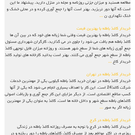
مطالعه هستید و میزان جزئی روزنامه و مجله در منزل دارید. پیشنهاد ما این
است که آنها دور نریزید. بهتر است آنها را جمع آوری کرده و در محلی خشک و
خنک نگهداری ن
...
خریدار کاغذ باطله با بهترین قیمت
خریدار کاغذ باطله با بهترین قیمت وقتی شما زباله های خود که در بین آن ها
کاغذ باطله هم یافت می شود را جلوی در می گذارید، کارگران شهرداری مسئول
جمع آوری زباله های شما از سطح شهر هستند. و روزانه میزان قابل توجهی کاغذ
باطله از سطح شهر جمع آوری می کنند. بهتر است بدانید کارخانه های تولید کاغذ
خریدار کاغ
...
خریدار کاغذ باطله در تهران
خریدار کاغذ باطله در تهران خرید کاغذ باطله کیلویی یکی از مهمترین خدمات
شرکت کاغذ24 است. این کار با اهداف بسیاری انجام می شود که یکی از آنها
کسب منافع اقتصادی است. از دیگر مزایای این کار جمع آوری و بازیافت اصولی
کاغذهای باطله سطح شهر و داخل خانه ها است. کاغذ به عنوان یکی از مهمترین
زباله اگر به صور
...
خریدار کاغذ باطله در کرج
خریدار کاغذ باطله در کرج با توجه به مصرف روزانه کاغذ باطله در زندگی
روزمره، در اکثر مواقع بعد از مصرف کاغذ، کاغذهای باطله را دور ریخته و در