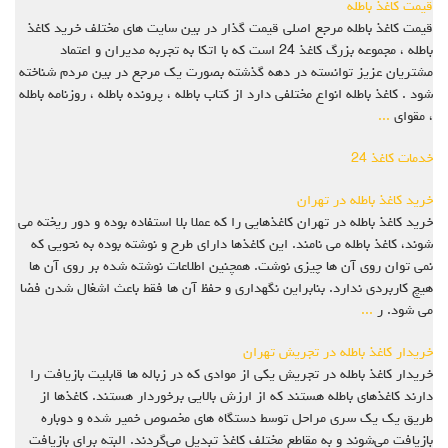
قیمت کاغذ باطله
قیمت کاغذ باطله مرجع اصلی قیمت گذار در بین سایت های مختلف خرید کاغذ
باطله ، مجموعه بزرگ کاغذ 24 است که با اتکا به تجربه مدیران و اعتماد
مشتریان عزیز توانسته در دهه گذشته بصورت یک مرجع در بین مردم شناخته
شود . کاغذ باطله انواع مختلفی دارد از کتاب باطله ، پرونده باطله ، روزنامه باطله
، مقوای
...
خدمات کاغذ 24
خرید کاغذ باطله در تهران
خرید کاغذ باطله در تهران کاغذهایی را که عملا بلا استفاده بوده و دور ریخته می
شوند، کاغذ باطله می نامند. این کاغذها دارای طرح و نوشته بوده به نحویی که
نمی توان روی آن ها چیزی نوشت. همچنین اطلاعات نوشته شده بر روی آن ها
هیچ کاربردی ندارد. بنابراین نگهداری و حفظ آن ها فقط باعث اشغال شدن فضا
می شود. ر
...
خریدار کاغذ باطله در تجریش تهران
خریدار کاغذ باطله در تجریش یکی از موادی که در زباله ها قابلیت بازیافت را
دارند کاغذهای باطله هستند که از ارزش بالایی برخوردار هستند. کاغذها از
طریق یک یک سری مراحل توسط دستگاه ‌های مخصوص خمیر شده و دوباره
بازیافت می‌شوند و به مقاطع مختلف کاغذ تبدیل می‌گردند. البته برای بازیافت