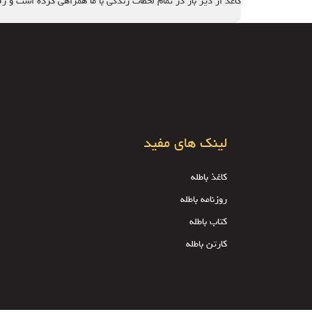
کاغذ از دیر باز در تمام لحظات زندگی با ما همراهی کرده است و 
لینک های مفید
کاغذ باطله
روزنامه باطله
کتاب باطله
کارتن باطله