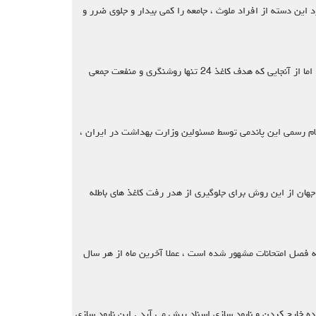
 این دسته از افراد ملوث ، جامعه را کمی بیدار و جلوی ضرر و
تبلیغات کاغذی عامل تولید کاغذ باطله شاید درج این مطلب در سایت کاغذ 24 که فعال در زمینه بازیافت کاغذ باطله است کمی دور از انتظار مخاطب باشد. اما از آنجایی که هدف کاغذ 24 تنها روشنگری و منفعت جمعی
 ویروس چینی کرونا و اعلام رسمی این پاندمی توسط مسئولین وزارت بهداشت در ایران ،
هان از این روش برای جلوگیری از هدر رفت کاغذ های باطله
به فصل امتحانات مشهور شده است ، عملا آخرین ماه از هر سال
رده خارج کردن و نابود سازی اسناد پیش می آید . این نابود سازی