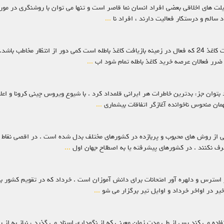
ذیلت های اخلاقی بعضی افراد انسان نما قاصر است و تنها می توان با روشنگری در مورد
 سالم و درستکار فعالیت دارند ، افراد نا
...
 ضرر فعالان عرصه خرید کاغذ باطله تمام شود اب
...
اغذ باطله و پاندمی کرونا اسفند ماه سال 1398 را شاید بتوان جزء بدترین خاطرات هر ایرانی قلمداد کرد . با شیوع
همان منحوس ناخوانده آغازگر اتفاقات بیشماری
...
کی از روش های محبوب و پربازده در کشورهای مختلف بدل شده است . در اقصی نقاط ج
رف نکنند . در کشورهای پیشرفته یا به اصطلاح جهان اول
...
پر استرس و دلهره آور امتحانات برای دانش آموزان است . خرداد که در تقویم کشور 
اخیر در اواخر خرداد و اوایل تیر برگزار می شو
...
ستفاده می کند پس از طی مدت زمان معینی که از نگهداری اسناد می گذرد ، نیاز به از 