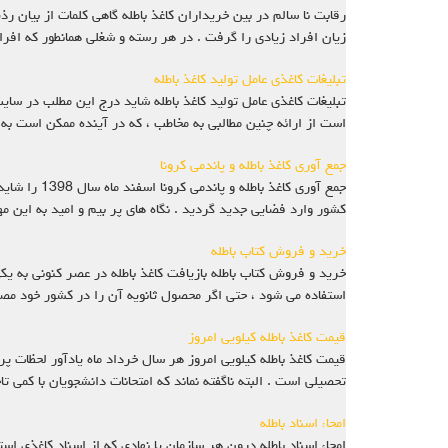
رقابت نا سالم در بین خریداران کاغذ باطله گاهی کلمات از بیان ر
زیان افراد زیادی را گرفت . در هر رسته و شغلی همانطور که افراد
تبلیغات کاغذی عامل تولید کاغذ باطله
است از ارائه چنین مطالبی به مخاطب ، که در آینده ممکن است به
جمع آوری کاغذ باطله و پاندمی کرونا
جمع آوری ک
کشور وارد فضایی جدید گردید . نگاه های پر بیم و امید به این م
خرید و فروش کتاب باطله
خرید و فروش کتاب باطله بازیافت کاغذ باطله در عصر کنونی به ی
استفاده می شود ، حتی اگر محصول ثانویه آن را در کشور خود مص
قیمت کاغذ باطله کیلویی امروز
قیمت کاغذ باطله کیلویی امروز هر سال خرداد ماه یادآور لحظات 
تحصیلی است . البته ناگفته نماند که امتحانات دانشجویان با کمی ت
امحاء اسناد باطله
امحاء اسناد باطله درون هر سازمان یا نهادی که از اسناد کاغذی ا