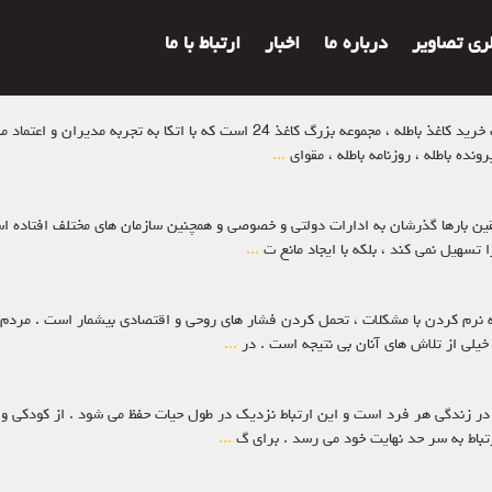
لری تصاویر
درباره ما
اخبار
ارتباط با ما
قیمت کاغذ باطله مرجع اصلی قیمت گذار در بین سایت های مختلف خرید کاغذ باطله ، مج
ونده باطله ، روزنامه باطله ، مقوای
...
یقین بارها گذرشان به ادارات دولتی و خصوصی و همچنین سازمان های مختلف افتاده است
 تسهیل نمی کند ، بلکه با ایجاد مانع ت
...
 نرم کردن با مشکلات ، تحمل کردن فشار های روحی و اقتصادی بیشمار است .‌ مردم د
 خیلی از تلاش های آنان بی نتیجه است . در
...
 در زندگی هر فرد است و این ارتباط نزدیک در طول حیات حفظ می شود . از کودکی و د
تباط به سر حد نهایت خود می رسد . برای گ
...