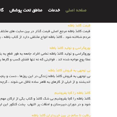
صفحه اصلی
خدمات
مناطق تحت پوشش
گا
قیمت کاغذ باطله
مردم شناخته شود . کاغذ باطله انواع مختلفی دارد از کتاب باطله ، پر
بوروکراسی و تولید کاغذ باطله
بوروکراسی و تولید کاغذ باطله تمامی افراد جامعه به طور قطع به 
عملا پوچ مواجه شده اند . قوانینی که نه تنها فضای کسب و کارها را
بی توجهی به فروش کاغذ باطله
بی توجهی به فروش کاغذ باطله زندگی در این روزها ، دست و پنجه
اندیشند و از خیلی از کارهای به ظاهر ساده غافل می شوند ، گرچه
کاغذ باطله را کجا بفروشیم
کاغذ باطله را کجا بفروشیم بی شک کاغذ و کتاب یکی از ارکان مهم
شود و در دوران دبیرستان و لحظات پر التهاب پشت کنکور این ار
رقابت نا سالم در بین خریداران کاغذ باطله