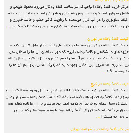
مرکز خرید کاغذ باطله
مرکز خرید کاغذ باطله الیافی که در ساخت کاغذ به‌ کار می‌رود معمولاً طبیعی و
شامل سلولوز است؛ و به دو روش شیمیایی و فیزیکی است. به این صورت که
الیاف سلولوزی را در آب قرار می‌دهند تا رطوبت کافی جذب و حالت خمیری و
نرم پیدا کند. سپس یر روی یک صفحه شبکه‌ای قرار می ‌دهند تا خشک ش
...
قیمت کاغذ باطله در تهران
قیمت کاغذ باطله در تهران همه ما در خانه های خود مقدار قابل توجهی کتاب،
جزوه های دانشگاهی و کاغذ باطله داریم که دور انداختن آن ها را منطقی نمی
دانیم. در گذشته مجبور بودیم آن ها را جمع کنیم و به نزدیکترین سطل زباله
بی اندازیم. اما امروز این امکان وجود دارد که با یک تماس، بتوانیم آن ها را
بفروشیم. &n
...
قیمت کاغذ باطله در کرج
قیمت کاغذ باطله در کرج قیمت کاغذ باطله در کرج به دلیل وجود مشکلات مربوط
به واردات کاغذ به قدری بالا رفته است که گاه قیمت کاغذ باطله بیشتر از زمانی
است که شما اقدام به خرید آن کرده اید. این موضوع برای روزنامه باطله هم
صدق می کند. اما شما فروش کاغذ باطله خود علاوه بر سود مالی که از این
فروش به دست آ
...
خریدار کاغذ باطله در زعفرانیه تهران