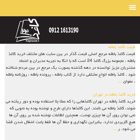
قیمت کاغذ باطله
قیمت کاغذ باطله مرجع اصلی قیمت گذار در بین سایت های مختلف خرید کاغذ
باطله ، مجموعه بزرگ کاغذ 24 است که با اتکا به تجربه مدیران و اعتماد
مشتریان عزیز توانسته در دهه گذشته بصورت یک مرجع در بین مردم شناخته
شود . کاغذ باطله انواع مختلفی دارد از کتاب باطله ، پرونده باطله ، روزنامه باطله
، مقوای
...
خرید کاغذ باطله در تهران
خرید کاغذ باطله در تهران کاغذهایی را که عملا بلا استفاده بوده و دور ریخته می
شوند، کاغذ باطله می نامند. این کاغذها دارای طرح و نوشته بوده به نحویی که
نمی توان روی آن ها چیزی نوشت. همچنین اطلاعات نوشته شده بر روی آن ها
هیچ کاربردی ندارد. بنابراین نگهداری و حفظ آن ها فقط باعث اشغال شدن فضا
می شود. ر
...