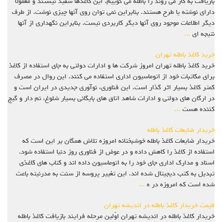
بازیافت به کار می روند را باطله می گوییم. این کاغذها سفید نیستند و معمولا
دارای نوشته یا طرح هستند. بنابراین نمی توان روی آنها چیزی نوشت. از طرف
دیگر اطلاعات موجود روی آنها دیگر کاربردی نیست. بنابراین نگهداری از آنها
نتیجه ای
...
خرید کاغذ باطله تهران
خرید کاغذ باطله تهران امروز شرکت ها و ادارات دولتی به جای استفاده از کاغذ
برای مکاتبات خود از اتوماسیون اداری استفاده می کنند. این روال در مصرف
کمتر کاغذ بسیار اثر گذار است. این فناوری، نوآوری جدیدی در ایران است و
در ارگان های دولتی و ادارات شاهد اتاق های بایگانی بسیار شلوغ، نم دار و گیج
کننده هست
...
خریدار ضایعات کاغذ باطله
خریدار ضایعات کاغذ باطله خوشبختانه امروزه تلاش همگان بر این است که
استفاده از کاغذ را کاهش داده و در عوض از فناوری روز دنیا استفاده شود.
اسناد و مدارک اداری جای خود را به اتوماسیون داده اند و کتاب های کاغذی
تبدیل به کتب دیجیتال شده اند. این تغییر پروسه از سنت به مدرنیته باعث
شده است که امروزه در ه
...
قیمت خریدار کاغذ باطله در اندیشه تهران
خریدار کاغذ باطله در اندیشه تهران اوّلین مرحله فرایند بازیافت کاغذ باطله