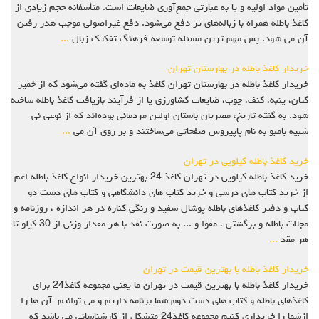
تأمین مواد اولیه و یا به عبارتی جمع‌آوری ضایعات است. متأسفانه حجم زیادی از
کاغذ باطله همراه با زباله‌های تر دفع می‌شود. دفع غیراصولی موجب هدر رفتن
آن می‌ شود. پس مهم‌ ترین مسئله توسعه فرهنگ تفکیک زبال
...
خریدار کاغذ باطله در بهارستان تهران
خریدار کاغذ باطله در بهارستان تهران کاغذ به ماده‌ای گفته می‌شود که از خمیر
کتان، پنبه، کنف، چوب، ضایعات کشاورزی یا از فرآیند بازیافت کاغذ باطله ساخته
شود. به گفته تاریخ، مصریان باستان اولین مردمانی بوده‌اند که از نوعی نی
شبیه بامبو به نام پاپیروس صفحاتی می‌ساختند و بر روی آن می
...
خرید کاغذ باطله کیلویی در تهران
خرید کاغذ باطله کیلویی در تهران کاغذ 24 بهترين خريدار انواع کاغذ باطله اعم
از خرید کتاب های درسی و خرید کتاب های دانشگاهی و کتاب های دست دو
کتاب و دفتر کاغذهاي باطله پوشال سفيد و رنگي کناره در هر اندازه ، روزنامه و
مجلات باطله و برگشتی ، مقوا و ... به صورت نقد با هر مقدار وزنی از 30 کیلو تا
هر مقد
...
خریدار کاغذ باطله با بهترین قیمت در تهران
خریدار کاغذ باطله با بهترین قیمت در تهران ما یعنی مجموعه کاغذ24 برای
کاغذهای باطله و کتاب های دست دوم شما برنامه داریم و می توانیم آن ها را
ازشما را خریداری کنیم مجموعه کاغذ24 متشکل از کارشناسانی می باشد که