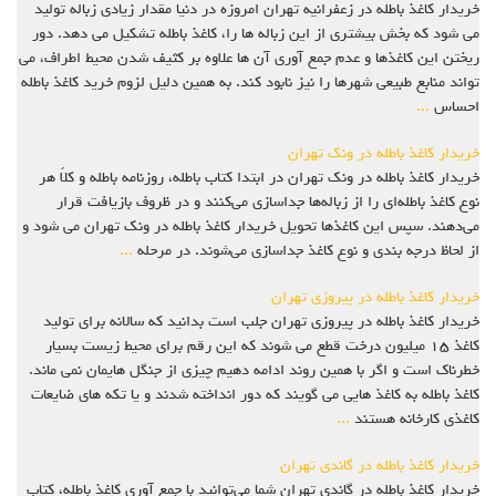
خریدار کاغذ باطله در زعفرانیه تهران امروزه در دنیا مقدار زیادی زباله تولید
می شود که بخش بیشتری از این زباله ها را، کاغذ باطله تشکیل می دهد. دور
ریختن این کاغذها و عدم جمع آوری آن ها علاوه بر کثیف شدن محیط اطراف، می
تواند منابع طبیعی شهرها را نیز نابود کند. به همین دلیل لزوم خرید کاغذ باطله
احساس
...
خریدار کاغذ باطله در ونک تهران
خریدار کاغذ باطله در ونک تهران در ابتدا کتاب باطله، روزنامه باطله و کلاً هر
نوع کاغذ باطله‌ای را از زباله‌ها جداسازی می‌کنند و در ظروف بازیافت قرار
می‌دهند. سپس این کاغذها تحویل خریدار کاغذ باطله در ونک تهران می شود و
از لحاظ درجه بندی و نوع کاغذ جداسازی می‌شوند. در مرحله
...
خریدار کاغذ باطله در پیروزی تهران
خریدار کاغذ باطله در پیروزی تهران جلب است بدانید که سالانه برای تولید
کاغذ ۱۵ میلیون درخت قطع می شوند که این رقم برای محیط زیست بسیار
خطرناک است و اگر با همین روند ادامه دهیم چیزی از جنگل هایمان نمی ماند.
کاغذ باطله به کاغذ هایی می گویند که دور انداخته شدند و یا تکه های ضایعات
کاغذی کارخانه هستند
...
خریدار کاغذ باطله در گاندی تهران
خریدار کاغذ باطله در گاندی تهران شما می‌توانید با جمع آوری کاغذ باطله، کتاب