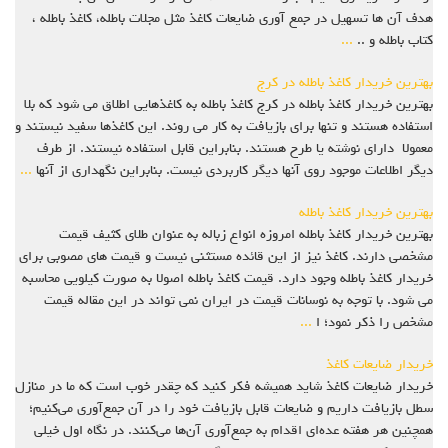
هدف آن ها تسهیل در جمع آوری ضایعات کاغذ مثل مجلات باطله، کاغذ باطله ،
کتاب باطله و ..
...
بهترین خریدار کاغذ باطله در کرج
بهترین خریدار کاغذ باطله در کرج کاغذ باطله به کاغذهایی اطلاق می شود که بلا
استفاده هستند و تنها برای بازیافت به کار می روند. این کاغذها سفید نیستند و
معمولا دارای نوشته یا طرح هستند. بنابراین قابل استفاده نیستند. از طرف
دیگر اطلاعات موجود روی آنها دیگر کاربردی نیست. بنابراین نگهداری از آنها
...
بهترین خریدار کاغذ باطله
بهترین خریدار کاغذ باطله امروزه انواع زباله به عنوان طلای کثیف قیمت
مشخصی دارند. کاغذ نیز از این قائده مستثنی نیست و قیمت های مصوبی برای
خریدار کاغذ باطله وجود دارد. قیمت کاغذ باطله اصولا به صورت کیلویی محاسبه
می شود. با توجه به نوسانات قیمت در ایران نمی تواند در این مقاله قیمت
مشخص را ذکر نمود؛ ا
...
خریدار ضایعات کاغذ
خریدار ضایعات کاغذ شاید همیشه فکر کنید که چقدر خوب است که ما در منازل
سطل بازیافت داریم و ضایعات قابل بازیافت خود را در آن جمع‌آوری می‌کنیم؛
همچنین هر هفته عده‌ای اقدام به جمع‌آوری آن‌ها می‌کنند. در نگاه اول خیلی