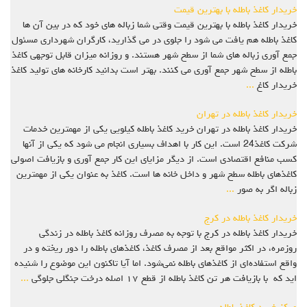
خریدار کاغذ باطله با بهترین قیمت
خریدار کاغذ باطله با بهترین قیمت وقتی شما زباله های خود که در بین آن ها
کاغذ باطله هم یافت می شود را جلوی در می گذارید، کارگران شهرداری مسئول
جمع آوری زباله های شما از سطح شهر هستند. و روزانه میزان قابل توجهی کاغذ
باطله از سطح شهر جمع آوری می کنند. بهتر است بدانید کارخانه های تولید کاغذ
خریدار کاغ
...
خریدار کاغذ باطله در تهران
خریدار کاغذ باطله در تهران خرید کاغذ باطله کیلویی یکی از مهمترین خدمات
شرکت کاغذ24 است. این کار با اهداف بسیاری انجام می شود که یکی از آنها
کسب منافع اقتصادی است. از دیگر مزایای این کار جمع آوری و بازیافت اصولی
کاغذهای باطله سطح شهر و داخل خانه ها است. کاغذ به عنوان یکی از مهمترین
زباله اگر به صور
...
خریدار کاغذ باطله در کرج
خریدار کاغذ باطله در کرج با توجه به مصرف روزانه کاغذ باطله در زندگی
روزمره، در اکثر مواقع بعد از مصرف کاغذ، کاغذهای باطله را دور ریخته و در
واقع استفاده‌ای از کاغذهای باطله نمی‌شود. اما آیا تاکنون این موضوع را شنیده
اید که با بازیافت هر تن کاغذ باطله از قطع ۱۷ اصله درخت جنگلی جلوگی
...