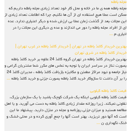
مجله باطله
مجله باطله همه ی ما در خانه و محل کار خود تعداد زیادی مجله باطله داریم که
ممکن است عملا هیچ استفاده ای از آن ها نکنیم. چرا که اطلاعات تعداد زیادی از
این مجلات بعد از گذشت زمان عملا بی ارزش شده و دیگر اعتباری ندارد. عده
ای از افراد مجله باطله را دور می اندازند و عده ی دیگری این مجلات را در
انباری م
...
بهترین خریدار کاغذ باطله در تهران | خریدار کاغذ باطله در غرب تهران |
خریدار کاغذ باطله در شرق تهران
بهترین خریدار کاغذ باطله در تهران گروه کاغذ 24 علاوه بر خرید کاغذ باطله
بصورت تناژ در سراسر ایران با توجه به تماس های مکرر شما مشتریان گرامی و
نیاز جامعه و نبود مراکز مطمئن و مکانیزه بازیافت کاغذ باطله ، مدیران کاغذ 24
را بر آن داشت تا سازوکار خرید کاغذ باطله بصورت جزئی و خرید کاغذ باطله
...
قیمت کاغذ باطله کیلویی
قیمت کاغذ باطله کیلویی اینکه یک شرکت کوچک باشید یا یک سازمان بزرگ،
تفاوتی نمیکند. زیرا روزانه مقدار زیادی کاغذ باطله به دست می آورید. و یا اهل
مطالعه هستید و میزان جزئی روزنامه و مجله در منزل دارید. پیشنهاد ما این
است که آنها دور نریزید. بهتر است آنها را جمع آوری کرده و در محلی خشک و
خنک نگهداری ن
...