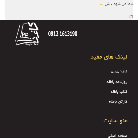
شما می شود ، ش
...
2
1
لینک های مفید
کاغذ باطله
روزنامه باطله
کتاب باطله
کارتن باطله
منو سایت
صفحه اصلی