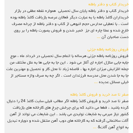
خریدار کتاب و دفتر باطله
خریدار کتاب و دفتر باطله پایان سال تحصیلی همواره نقطه عطفی در بازار
خریداران کاغذ باطله یا به عبارت دیگر فعالان عرصه بازیافت کاغذ باطله بوده
است . با تعطیلی مدارس حجم انبوهی از کتاب و دفتر باطله از چرخه مصرف
خارج شده و عملا چاره ای جز خمیر شدن و فروش بصورت باطله را بر روی
دست صاحبان آن
...
فروش روزنامه باطله جزئی
فروش روزنامه باطله جزئی هرساله با اتمام سال تحصیلی در خرداد ماه ، موج
جابه جایی منازل اجاره ای آغاز می شود . این جا به جایی ها به علل مختلف من
جمله افزایش میزان اجاره بها ، فاصله زیاد تا محل کار و تحصیل و مهترین علت
جا به جا شدن محل مدرسه فرزندان است . اگر چه به صرف واژه مستاجر از
خیلی مسائل عدیده
...
صفر تا صد خرید و فروش کاغذ باطله
صفر تا صد خرید و فروش کاغذ باطله اگر مطالب قبلی سایت کاغذ 24 را دنبال
کرده باشید ، قطعا می دانید که برای چرخش چرخ های کارخانه های بازیافت
کشور نیاز مبرمی به ضایعات تولیدی می باشد . این ضایعات می تواند از آهن
آلات ساختمانی گرفته که به کارخانه های دوب آهن منتقل شده و دوباره تبدیل
به انواع آهن آلات&
...