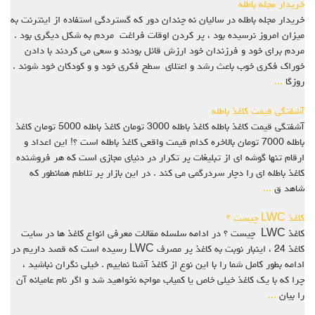
خریدار مجله باطله
خریدار مجله باطله در سالیان نه چندان دور که گستردگی استفاده از اینترنت به
میزان امروز نرسیده بود ، پر کردن اوقات فراغت مردم به شکل دیگری بود .
مردم برای خود و فرزندان خود ارزش قائل بودند و سعی می کردند با دادن
خوراک فکری خوب باعث رشد و اعتلای سطح فکری خود و و کودکان خود شوند .
روزگا
...
آشفتگی قیمت کاغذ باطله
آشفتگی قیمت کاغذ باطله کاغذ باطله 3000 تومان کاغذ باطله 5000 تومان کاغذ
باطله 7000 تومان بالاخره کدام قیمت واقعی کاغذ باطله است ؟! این اعداد و
ارقام تنها گوشه ای از تبلیغات پر تکرار در دنیای مجازی است که هر فروشنده
کاغذ باطله ای را دچار سردرگمی می کند . در این بازار پر تلاطم همانطور که
شاهد ق
...
کاغذ LWC چیست ؟
کاغذ LWC چیست ؟ در ادامه سلسله مقالات معرفی انواع کاغذ ها در سایت
کاغذ 24 ، اینبار نوبت به کاغذ پر مصرف LWC رسیده است که قصد داریم در
ادامه بطور کامل شما را با این نوع از کاغذ آشنا نماییم . خیلی نگران نباشید ،
چرا که با یک کاغذ خیلی خاص یا کمیاب مواجه نخواهید شد و اگر نام عامیانه آن
را بیان
...