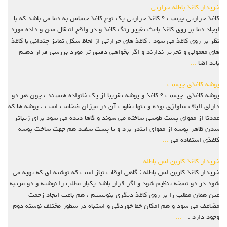
خریدار کاغذ باطله حرارتی
کاغذ حرارتی چیست ؟ کاغذ حرارتی یک نوع کاغذ حساس به دما می باشد که با
ایجاد دما بر روی کاغذ باعث تغییر رنگ کاغذ و در واقع انتقال متن و داده مورد
نظر بر روی کاغذ می شود . کاغذ های حرارتی از لحاظ شکل تمایز چندانی با کاغذ
های معمولی و تحریر ندارند و اگر بخواهی دقیق تر مورد بررسی قرار دهیم
باید اضا
...
پوشه کاغذی چیست
پوشه کاغذی چیست ؟ کاغذ و پوشه تقریبا از یک خانواده هستند ، چون هر دو
دارای الیاف سلولزی بوده و تنها تفاوت آن در میزان ضخامت است . پوشه ها که
عمدتا از مقوای پشت طوسی ساخته می شوند و گاها دیده می شود برای زیباتر
شدن ظاهر پوشه از مقوای ایندر برد و یا پشت سفید هم جهت ساخت پوشه
کاغذی استفاده می
...
خریدار کاغذ کاربن لس باطله
خریدار کاغذ کاربن لس باطله : گاهی اوقات نیاز است که نوشته ای که تهیه می
شود در دو نسخه تنظیم شود و اگر قرار باشد یکبار مطلب را نوشته و دو مرتبه
عین همان مطلب را بر روی کاغذ دیگری بنویسیم ، هم باعث ایجاد زحمت
مضاعف می شود و هم امکان خط خوردگی و اشتباه در سطور مختلف نوشته دوم
وجود دارد .
...