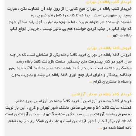
خریدار کتاب باطله در تهران
خریدار کتاب باطله در تهران هیچ کتابی را از روی جلد آن قضاوت نکن ، عبارت
بسیار پر مفهمومی است . چرا که تا کتاب را کامل نخوانیم پی به
مقصود نویسنده اثر نخواهیم برد ، اما با توجه به عبارت فوق باید متذکر شوم
که جلد کتاب در جذب کردن خواننده هم بی تاثیر نیست . خریدار انواع کتاب
باطله در تهر
...
فروش کاغذ باطله در تهران
فروش کاغذ باطله در تهران خرید کاغذ باطله یکی از مشاغلی است که در چند
سال اخیر در کنار پیشرفت های چشمگیر صنعت بازیافت کاغذ باطله رشد
چشمگیری داشته است . خریدار کاغذ باطله مانند مجموعه کاغذ 24 یا خود بطور
جداگانه پیمانکار و دارای انبار جمع آوری کاغذ باطله می باشد و بصورت بدون
واسطه با مشتریان گرام
...
خریدار کاغذ باطله در میدان آرژانتین
خریدار کاغذ باطله در آرژانتین | خرید کاغذ باطله در آرژانتین پیرو مطالب
گذشته سایت کاغذ 24 و معرفی مناطق مختلف شهر تهران و کرج ، این بار نوبت
به معرفی منطقه آرژانتین می رسد. نگین منطقه 6 تهران میدان آرژانتین است
که نام آن برگرفته از کشور آرژانتین است و علت این نامگذاری نیز به تفاهم
نامه امضا شده دو
...