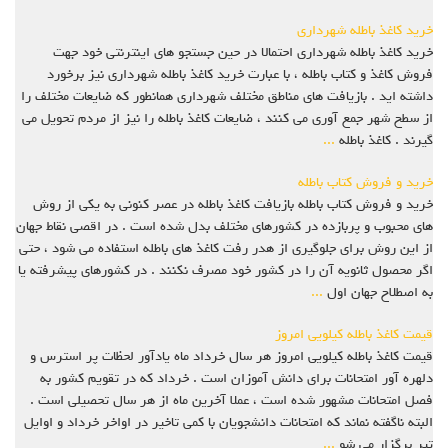
خرید کاغذ باطله شهرداری
خرید کاغذ باطله شهرداری احتمالا در حین جستجو های اینترنتی خود جهت
فروش کاغذ و کتاب باطله ، با عبارت خرید کاغذ باطله شهرداری نیز برخورد
داشته اید . بازیافت های مناطق مختلف شهرداری همانطور که ضایعات مختلف را
از سطح شهر جمع آوری می کنند ، ضایعات کاغذ باطله را نیز از مردم تحویل می
گیرند . کاغذ باطله
...
خرید و فروش کتاب باطله
خرید و فروش کتاب باطله بازیافت کاغذ باطله در عصر کنونی به یکی از روش
های محبوب و پربازده در کشورهای مختلف بدل شده است . در اقصی نقاط جهان
از این روش برای جلوگیری از هدر رفت کاغذ های باطله استفاده می شود ، حتی
اگر محصول ثانویه آن را در کشور خود مصرف نکنند . در کشورهای پیشرفته یا
به اصطلاح جهان اول
...
قیمت کاغذ باطله کیلویی امروز
قیمت کاغذ باطله کیلویی امروز هر سال خرداد ماه یادآور لحظات پر استرس و
دلهره آور امتحانات برای دانش آموزان است . خرداد که در تقویم کشور به
فصل امتحانات مشهور شده است ، عملا آخرین ماه از هر سال تحصیلی است .
البته ناگفته نماند که امتحانات دانشجویان با کمی تاخیر در اواخر خرداد و اوایل
تیر برگزار می شو
...