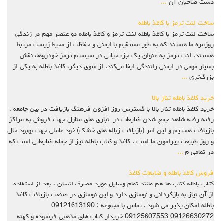
دست صاحبان آن
...
ساخت لنت ترمز با کاغذ باطله
ساخت لنت ترمز با کاغذ باطله لنت ترمز و کاغذ باطله دو عنصر مهم در زندگی
روزمره ما هستند که به طور مستقیم با ایمنی و حفاظت از محیط زیست مرتبط
هستند. لنت ترمز به عنوان یک جزء حیاتی در سیستم ترمز خودروها، نقش
بسیار مهمی در ایمنی رانندگی ایفا می‌کند. از سوی دیگر، کاغذ باطله به یکی از
بزرگ‌تری
...
خرید کاغذ باطله تناژ بالا
خرید کاغذ باطله تناژ بالا با گسترش روز افزون فرهنگ بازیافت در بین جامعه ،
رفته رفته شاهد جمع شدن ضایعات در انباری های منازل جهت فروش به مراکز
بازیافت هستیم و این امر (بازیافت زباله های خشک) خود عاملی جهت بهبود حال
و روز طبیعت پیرامون ما است . کاغذ و کتاب باطله نیز از جمله ضایعاتی است که
در تمامی م
...
فروش کاغذ باطله و ضایعات کاغذ
کتاب باطله کتاب ها هم مانند تمام وسایل مورد مصرف انسان ، بعد از استفاده
از آن نیاز به بازگردانی و نوسازی دارد و این نوسازی در صنعت بازیافت کاغذ
باطله امکان پذیر می شود . تماس با مجموعه : 09121613190
09126630272 09125607553 خریدار کتاب های مذهبی فرسوده و کهنه