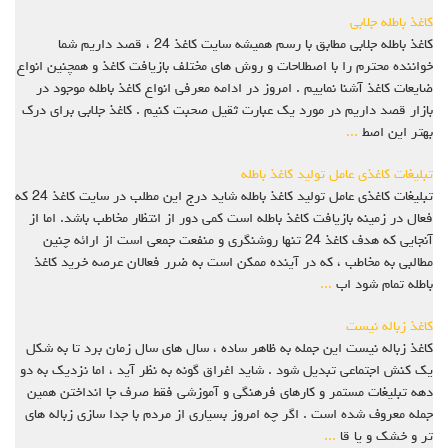
کاغذ باطله جلابی
کاغذ باطله جلابی مطابق با رسم همیشه سایت کاغذ 24 ، قصد داریم شما
خواننده محترم را با اصطلاحات و روش های مختلف بازیافت کاغذ و همچنین انواع
ضایعات کاغذ آشنا نماییم . امروز در ادامه معرفی انواع کاغذ باطله موجود در
بازار قصد داریم در مورد یک عبارت ثقیل صحبت کنیم . کاغذ جلابی برای درک
بهتر این اصط
...
تبلیغات کاغذی عامل تولید کاغذ باطله
تبلیغات کاغذی عامل تولید کاغذ باطله شاید درج این مطلب در سایت کاغذ 24 که
فعال در زمینه بازیافت کاغذ باطله است کمی دور از انتظار مخاطب باشد. اما از
آنجایی که هدف کاغذ 24 تنها روشنگری و منفعت جمعی است از ارائه چنین
مطالبی به مخاطب ، که در آینده ممکن است به ضرر فعالان عرصه خرید کاغذ
باطله تمام شود اب
...
کاغذ زباله نیست
کاغذ زباله نیست این جمله به ظاهر ساده ، سال های سال زمان برد تا به شکل
یک کنش اجتماعی تبدیل شود . شاید اغراق گونه به نظر آید ، اما نزدیک به دو
دهه تبلیغات مستمر و کارهای فرهنگی و آموزشی فقط صرف جا انداختن همین
جمله معروف شده است . اگر چه امروز بسیاری از مردم با جدا سازی زباله های
تر و خشک و یا قا
...