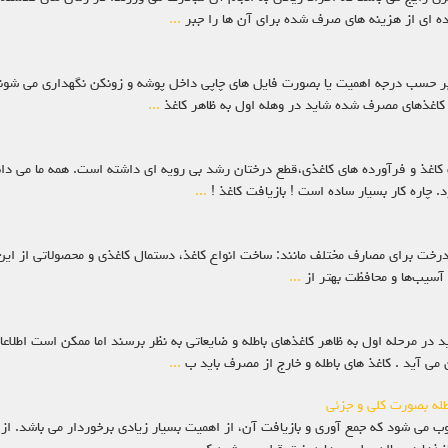
ه ای از هزینه های صرف شده برای آن ها را جبر
...
ا بر حسب درجه اهميت يا بصورت فايل هاي چاپي داخل پوشه و زونکن نگهداري مي شوند
ين کاغذهاي مصرف شده شايد در وهله اول به ظاهر کاغذ
...
رف کاغذ و فرآورده های کاغذی،قطع درختان رشد بی رویه ای داشته است. همه ما می د
. چاره کار بسیار ساده است ! بازیافت کاغذ !
...
 درخت برای مصارف مختلف مانند: ساخت انواع کاغذ، دستمال کاغذی و محصولاتی از ای
 آسیب‌ها و محافظت بهتر از
...
 در مرحله اول به ظاهر کاغذهاي باطله و ضايعاتي به نظر برسند اما ممکن است اطلا
 مي آيد . کاغذ هاي باطله و خارج از مصرف بايد ب
...
اطله بصورت کلی و جزئی