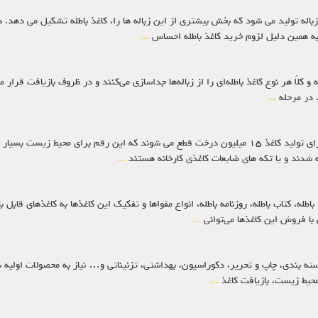
 زباله تولید می شود که بخش بیشتری از این زباله ها را، کاغذ باطله تشکیل می دهد. 
 به همین دلیل لزوم خرید کاغذ باطله احساس
...
ه و کلاً هر نوع کاغذ باطله‌ای را از زباله‌ها جداسازی می‌کنند و در ظروف بازیافت قر
. در مرحله
...
خریدار کاغذ باطله در پیروزی تهران جلب است بدانید که سالانه برای تولید کاغذ ۱۵ میلیون درخت قطع می شو
ته شدند و یا تکه های ضایعات کاغذی کارخانه هستند
...
 باطله، کتاب باطله، روزنامه باطله، انواع مقواها و تفکیک این کاغذها به کاغذهای قا
با فروش این کاغذها می‌توانی
...
سته بندی، چاپ و تحریر، دکوراسیون، بهداشتی، تزئیناتی و… نیاز به محصولات اولیه 
محیط زیست، بازیافت کاغذ
...