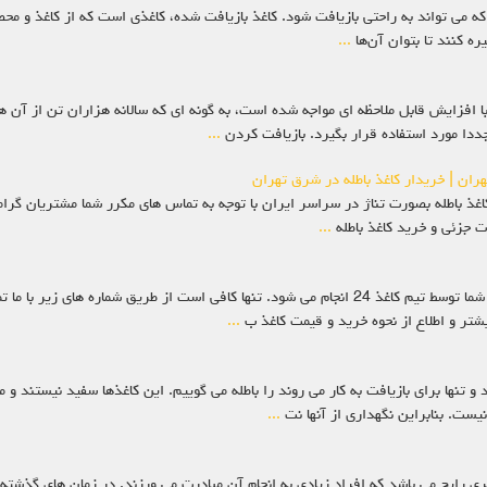
ه می ‌تواند به ‌راحتی بازیافت شود. کاغذ بازیافت شده، کاغذی است که از کاغذ و محص
 کنند تا بتوان آن‌ها
...
با افزایش قابل ملاحظه ای مواجه شده است، به گونه ای که سالانه هزاران تن از آن ه
جددا مورد استفاده قرار بگیرد. بازیافت کردن
...
تهران | خریدار کاغذ باطله در شرق تهران
اطله در تهران گروه کاغذ 24 علاوه بر خرید کاغذ باطله بصورت تناژ در سراسر ایران با توجه به تماس های مکرر ش
...
خرید کاغذ باطله در کرج خرید کاغذ باطله در کرج جلوی درب منزل شما توسط تیم کاغذ 24 انجام می شود. تنه
یشتر و اطلاع از نحوه خرید و قیمت کاغذ ب
...
 تنها برای بازیافت به کار می روند را باطله می گوییم. این کاغذها سفید نیستند و م
یست. بنابراین نگهداری از آنها نت
...
ری رایج می باشد که افراد زیادی به انجام آن مبادرت می ورزند. در زمان های گذشته 