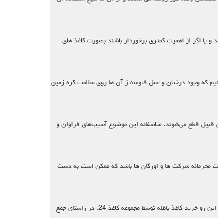
 و يا اگر از اهميت کمتري برخوردار باشند بصورت کاغذ هاي
انیم که وجود درختان و عمل فتوسنتز آن ها روی سلامت کره زمین
ن قبیل قطع می‌شوند. متاسفانه این موضوع آسیب‌های فراوان و
عات محرمانه شرکت ها و اورگان ها باشد که ممکن است به دست
خرید کاغذ باطله امروزه کاغذ باطله یکی از مهم ترین زباله ها محسوب می شود که جمع آوری و بازیافت آن، از اهمیت بسیار زیادی برخوردار می باشد. از این رو خرید کاغذ باطله توسط مجموعه کاغذ 24، در راستای جمع