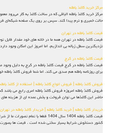
مرکز خرید کاغذ باطله
مرکز خرید کاغذ باطله الیافی که در ساخت کاغذ به‌ کار می‌رود م
حالت خمیری و نرم پیدا کند. سپس یر روی یک صفحه شبکه‌ای ق
قیمت کاغذ باطله در تهران
قیمت کاغذ باطله در تهران همه ما در خانه های خود مقدار قابل تو
نزدیکترین سطل زباله بی اندازیم. اما امروز این امکان وجود دارد 
قیمت کاغذ باطله در کرج
قیمت کاغذ باطله در کرج قیمت کاغذ باطله در کرج به دلیل وجود م
برای روزنامه باطله هم صدق می کند. اما شما فروش کاغذ باطله خ
فروش کاغذ باطله | فروش انواع کاغذ باطله | استفاده از کاغذ باطله
فروش کاغذ باطله امروزه فروش کاغذ باطله امری رایج می باشد که 
حاضر این کاغذها می توان فروخت و بخش عمده ای از هزینه های 
خریدار کاغذ باطله | خرید کاغذ باطله | خریدار کاغذ باطله در تهران
قیمت کاغذ باطله 1404 سال 1404 قطع
کشور دستخوش شرایط بسیار سختی شده است . قیمت ها بصورت لح