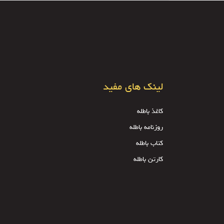
لینک های مفید
کاغذ باطله
روزنامه باطله
کتاب باطله
کارتن باطله