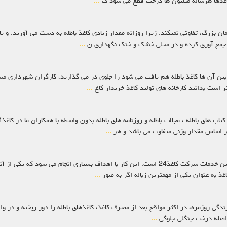
 کاغذها هرساله میلیون ها درخت قطع می شود ک
...
 بزرگ، تفاوتی نمیکند. زیرا روزانه مقدار زیادی کاغذ باطله به دست می آورید. و یا
 را جمع آوری کرده و در محلی خشک و خنک نگهداری ن
...
ر بین آن ها کاغذ باطله هم یافت می شود را جلوی در می گذارید، کارگران شهرداری م
 است بدانید کارخانه های تولید کاغذ خریدار کاغ
...
بر اساس مقدار وزنی متفاوت می باشد و هر
...
خریدار کاغذ باطله در تهران خرید کاغذ باطله کیلویی یکی از مهمترین خدمات شرکت کاغذ24 است. این کا
غذ به عنوان یکی از مهمترین زباله اگر به صور
...
ندگی روزمره، در اکثر مواقع بعد از مصرف کاغذ، کاغذهای باطله را دور ریخته و در واقع 
...