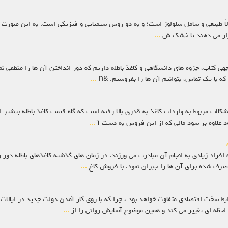
عمولاً طبیعی و شامل سلولوز است؛ و به دو روش شیمیایی و فیزیکی است. به این صورت 
رار می ‌دهند تا خشک ش
...
جهی کتاب، جزوه های دانشگاهی و کاغذ باطله داریم که دور انداختن آن ها را منطقی نم
که با یک تماس، بتوانیم آن ها را بفروشیم. &n
...
شکلات مربوط به واردات کاغذ به قدری بالا رفته است که گاه قیمت کاغذ باطله بیشتر 
ود علاوه بر سود مالی که از این فروش به دست آ
...
افراد زیادی به انجام آن مبادرت می ورزند. در زمان های گذشته کاغذهای باطله دور ر
صرف شده برای آن ها را جبران نمود. با فروش کاغ
...
ا با تمام تصورات ما از شرایط سخت اقتصادی متفاوت خواهد بود ، چرا که با روی کار آمدن دولت جدی
ظه ای تغییر می کند و همین موضوع آسایش روانی را از
...