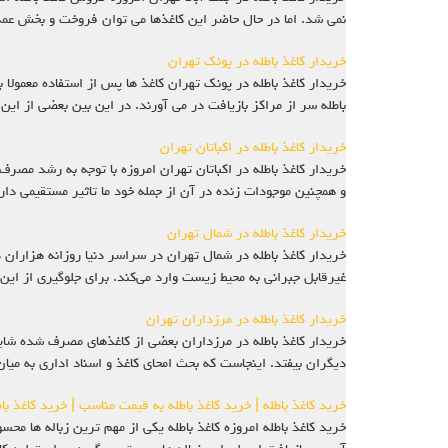
نمی شد. اما در حال حاضر این کاغذها می توان فروخت و بخش عمد
خریدار کاغذ باطله در پونک تهران
خریدار کاغذ باطله در پونک تهران کاغذ ها پس از استفاده معمول
باطله سر از مراکز بازيافت در مي آورند. در اين بين بعضي از ا
خریدار کاغذ باطله در اکباتان تهران
خریدار کاغذ باطله در اکباتان تهران امروزه با توجه به رشد مص
و همچنین موجودات زنده در آن از جمله خود ما تاثیر مستقیمی دارد
خریدار کاغذ باطله در شمال تهران
خریدار کاغذ باطله در شمال تهران در سراسر دنیا روزانه هزاران
غیرقابل جبرانی به محیط زیست وارد می‌کند. برای جلوگیری از این
خریدار کاغذ باطله در مرزداران تهران
خریدار کاغذ باطله در مرزداران بعضي از کاغذهاي مصرف شده شايد
ديگران بيفتد. اينجاست که بحث امحاي کاغذ و اسناد اداري به ميان
خرید کاغذ باطله | خرید کاغذ باطله به قیمت مناسب | خرید کاغذ ب