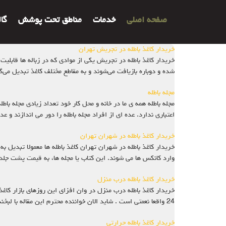
صفحه اصلی
خدمات
مناطق تحت پوشش
گا
خریدار کاغذ باطله در تجریش تهران
خریدار کاغذ باطله در تجریش یکی از موادی که در زباله ها قابل
شده و دوباره بازیافت می‌شوند و به مقاطع مختلف کاغذ تبدیل می‌گر
مجله باطله
مجله باطله همه ی ما در خانه و محل کار خود تعداد زیادی مجله با
اعتباری ندارد. عده ای از افراد مجله باطله را دور می اندازند و ع
خریدار کاغذ باطله در شهران تهران
خریدار کاغذ باطله در شهران تهران کاغذ باطله ها معمولا تبدیل ب
وارد کانکس ها می شوند. این کتاب یا مجله ها، به قیمت پشت جلد 
خریدار کاغذ باطله درب منزل
خریدار کاغذ باطله درب منزل در وان افزای این روزهای بازار کاغذ
24 واقعا نعمتی است . شاید الان خواننده محترم این مقاله با لبخندی بر لب بگوید که چه خودشیفته و خود
خریدار کاغذ باطله حرارتی