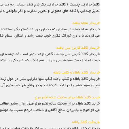
کاغذ حرارتی چیست ؟ کاغذ حرارتی یک نوع کاغذ حساس به دما می باش
تمایز چندانی با کاغذ های معمولی و تحریر ندارند و اگر بخواهی د
خریدار مجله باطله
خریدار مجله باطله در سالیان نه چندان دور که گستردگی استفاده
می کردند با دادن خوراک فکری خوب باعث رشد و اعتلای سطح فکر
خریدار کاغذ کاربن لس باطله
خریدار کاغذ کاربن لس باطله : گاهی اوقات نیاز است که نوشته ای
باعث ایجاد زحمت مضاعف می شود و هم امکان خط خوردگی و اشتبا
خریدار کاغذ باطله و کتاب باطله
خریدار کاغذ باطله و کتاب باطله کتاب تنها دارایی بشر در طول ز
چاپ و سود ناشر را پرداخت کرده اید و در واقع هزینه معنوی آن 
خرید کاغذ باطله برای ساخت شانه تخم مرغ
می خواهیم با بالابردن سطح آگاهی و شناخت مردم نسبت به موضوع 
بازیافت کاغذ باطله
بازیافت کاغذ باطله دنیای بدون حضور مراکز بازیافت قطعا جای زیب