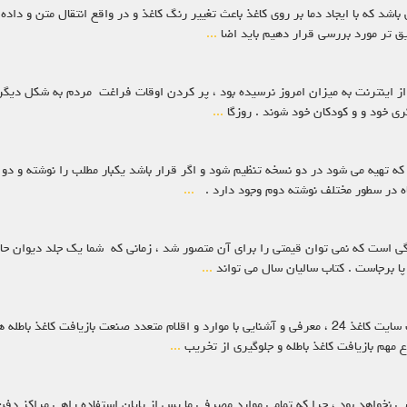
د که با ایجاد دما بر روی کاغذ باعث تغییر رنگ کاغذ و در واقع انتقال متن و داده
قیق تر مورد بررسی قرار دهیم باید اضا
...
 از اینترنت به میزان امروز نرسیده بود ، پر کردن اوقات فراغت مردم به شکل دیگ
ی خود و و کودکان خود شوند . روزگا
...
 که تهیه می شود در دو نسخه تنظیم شود و اگر قرار باشد یکبار مطلب را نوشته و دو
ه در سطور مختلف نوشته دوم وجود دارد .
...
ندگی است که نمی توان قیمتی را برای آن متصور شد ، زمانی که شما یک جلد دیوان حا
پا برجاست . کتاب سالیان سال می تواند
...
خرید کاغذ باطله برای ساخت شانه تخم مرغ طبق روال سابق مطالب سایت کاغذ 24 ، معرفی و آشنایی با موارد و اقل
مهم بازیافت کاغذ باطله و جلوگیری از تخریب
...
ایی نخواهد بود ، چرا که تمامی موارد مصرفی ما پس از پایان استفاده راهی مراکز دف