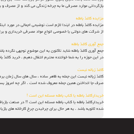
بازگردانی موارد مصرفی ما به چرخه زندگی می کند و از مصرف و 
مزایده کاغذ باطله
مزایده کاغذ باطله در ابتدا لازم است توضیحی اجمالی در مورد این
از شرکت های دولتی یا خصوصی انواع مواد مصرفی خریداری و برا
جمع آوری کاغذ باطله
جمع آوری کاغذ باطله شاید تاکنون به این موضوع توجهی نکرده باشید
در این حوزه را به شما خواننده محترم انتقال دهیم . خرید کاغذ با
کاغذ زباله نیست
کاغذ زباله نیست این جمله به ظاهر ساده ، سال های سال زمان برد
صرف جا انداختن همین جمله معروف شده است . اگر چه امروز بسیار
خریدارکاغذ باطله یا کتاب باطله مسئله این است !
خریدارکاغذ باطله یا کتاب باطله مسئله این است !! در صنعت بازیا
شده ثانویه باشد . به هر حال برای چرخیدن چرخ کارخانه های بازیا