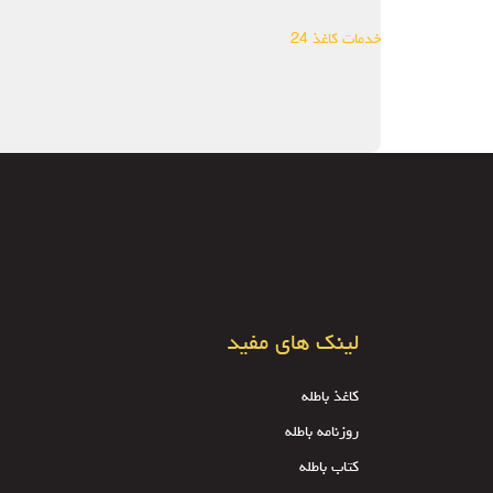
خدمات کاغذ 24
لینک های مفید
کاغذ باطله
روزنامه باطله
کتاب باطله