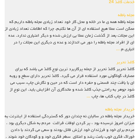
خدمات کاغذ 24
مجله باطله
مجله باطله همه ی ما در خانه و محل کار خود تعداد زیادی مجله باطله داریم که
ممکن است عملا هیچ استفاده ای از آن ها نکنیم. چرا که اطلاعات تعداد زیادی از
این مجلات بعد از گذشت زمان عملا بی ارزش شده و دیگر اعتباری ندارد. عده
ای از افراد مجله باطله را دور می اندازند و عده ی دیگری این مجلات را در
انباری م
...
کاغذ تحریر
کاغذ تحریر کاغذ تحریر از جمله پرکاربرد ترین نوع کاغذ می باشد که برای
مصارف گوناگونی مورد استفاده قرار می گیرد. کاغذ تحریر دارای سطح و رویه
ای با بافت چند قسمتی و حفره دار است که در حین و نگارش چاپ، سبب می
شود جوهر به راحتی جذب کاغذ شده و ماندگاری آن افزایش یابد. این نوع از
کاغذ در چاپ کتاب ها، چاپ
...
خریدار مجله باطله
خریدار مجله باطله در سالیان نه چندان دور که گستردگی استفاده از اینترنت به
میزان امروز نرسیده بود ، پر کردن اوقات فراغت مردم به شکل دیگری بود .
مردم برای خود و فرزندان خود ارزش قائل بودند و سعی می کردند با دادن
خوراک فکری خوب باعث رشد و اعتلای سطح فکری خود و و کودکان خود شوند .