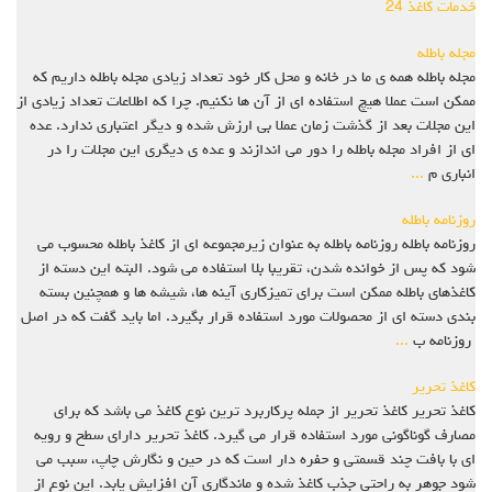
خدمات کاغذ 24
مجله باطله
مجله باطله همه ی ما در خانه و محل کار خود تعداد زیادی مجله باطله داریم که
ممکن است عملا هیچ استفاده ای از آن ها نکنیم. چرا که اطلاعات تعداد زیادی از
این مجلات بعد از گذشت زمان عملا بی ارزش شده و دیگر اعتباری ندارد. عده
ای از افراد مجله باطله را دور می اندازند و عده ی دیگری این مجلات را در
انباری م
...
روزنامه باطله
روزنامه باطله روزنامه باطله به عنوان زیرمجموعه ای از کاغذ باطله محسوب می
شود که پس از خوانده شدن، تقریبا بلا استفاده می شود. البته این دسته از
کاغذهای باطله ممکن است برای تمیزکاری آینه ها، شیشه ها و همچنین بسته
بندی دسته ای از محصولات مورد استفاده قرار بگیرد. اما باید گفت که در اصل
روزنامه ب
...
کاغذ تحریر
کاغذ تحریر کاغذ تحریر از جمله پرکاربرد ترین نوع کاغذ می باشد که برای
مصارف گوناگونی مورد استفاده قرار می گیرد. کاغذ تحریر دارای سطح و رویه
ای با بافت چند قسمتی و حفره دار است که در حین و نگارش چاپ، سبب می
شود جوهر به راحتی جذب کاغذ شده و ماندگاری آن افزایش یابد. این نوع از