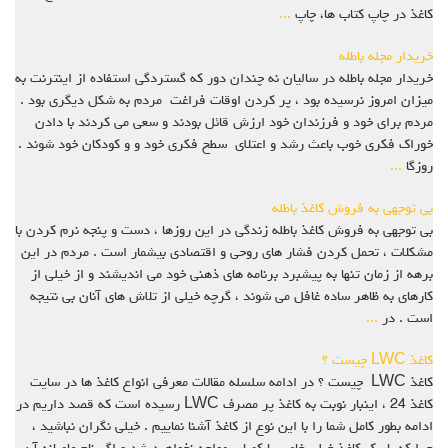
کاغذ در چاپ کتاب ها، چاپ
...
خریدار مجله باطله
خریدار مجله باطله در سالیان نه چندان دور که گستردگی استفاده از اینترنت به
میزان امروز نرسیده بود ، پر کردن اوقات فراغت مردم به شکل دیگری بود .
مردم برای خود و فرزندان خود ارزش قائل بودند و سعی می کردند با دادن
خوراک فکری خوب باعث رشد و اعتلای سطح فکری خود و و کودکان خود شوند .
روزگا
...
بی توجهی به فروش کاغذ باطله
بی توجهی به فروش کاغذ باطله زندگی در این روزها ، دست و پنجه نرم کردن با
مشکلات ، تحمل کردن فشار های روحی و اقتصادی بیشمار است .‌ مردم در این
برهه از زمان تنها به پیشبرد برنامه های ذهنی خود می اندیشند و از خیلی از
کارهای به ظاهر ساده غافل می شوند ، گرچه خیلی از تلاش های آنان بی نتیجه
است . در
...
کاغذ LWC چیست ؟
کاغذ LWC چیست ؟ در ادامه سلسله مقالات معرفی انواع کاغذ ها در سایت
کاغذ 24 ، اینبار نوبت به کاغذ پر مصرف LWC رسیده است که قصد داریم در
ادامه بطور کامل شما را با این نوع از کاغذ آشنا نماییم . خیلی نگران نباشید ،