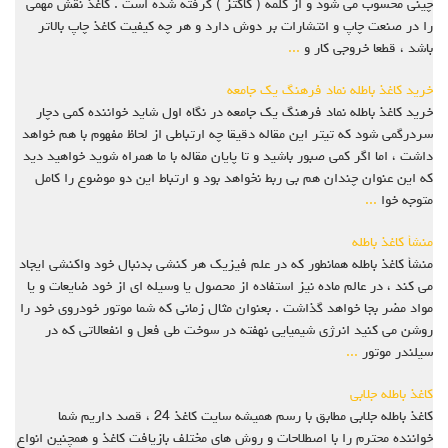
چینی محسوب می شود و از کلمه ( کاکتز ) گرفته شده است . کاغذ نقش مهمی
را در صنعت چاپ و انتشارات بر دوش دارد و هر چه کیفیت کاغذ چاپ بالاتر
باشد ، قطعا خروجی کار و
...
خرید کاغذ باطله نماد فرهنگ یک جامعه
خرید کاغذ باطله نماد فرهنگ یک جامعه در نگاه اول شاید خواننده کمی دچار
سردرگمی شود که تیتر این مقاله دقیقا چه ارتباطی از لحاظ مفهوم با هم خواهد
داشت ، اما اگر کمی صبور باشید و تا پایان مقاله با ما همراه شوید خواهید دید
که این عنوان چندان هم بی ربط نخواهد بود و ارتباط این دو موضوع را کامل
متوجه خوا
...
منشأ کاغذ باطله
منشأ کاغذ باطله همانطور که در علم فیزیک هر کنشی بدنبال خود واکنشی ایجاد
می کند ، در عالم ماده نیز استفاده از محصول یا وسیله ای از خود ضایعات و یا
مواد مضر بجا خواهد گذاشت . بعنوان مثال زمانی که شما موتور خودروی خود را
روشن می کنید انرژی شیمیایی نهفته در سوخت طی فعل و انفعالاتی که در
سیلندر موتور
...
کاغذ باطله جلابی
کاغذ باطله جلابی مطابق با رسم همیشه سایت کاغذ 24 ، قصد داریم شما
خواننده محترم را با اصطلاحات و روش های مختلف بازیافت کاغذ و همچنین انواع