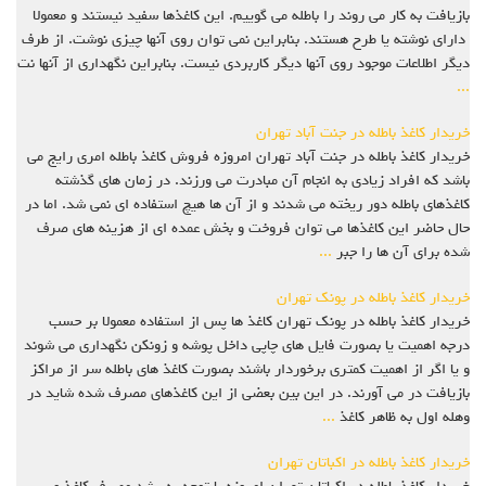
بازیافت به کار می روند را باطله می گوییم. این کاغذها سفید نیستند و معمولا
دارای نوشته یا طرح هستند. بنابراین نمی توان روی آنها چیزی نوشت. از طرف
دیگر اطلاعات موجود روی آنها دیگر کاربردی نیست. بنابراین نگهداری از آنها نت
...
خریدار کاغذ باطله در جنت آباد تهران
خریدار کاغذ باطله در جنت آباد تهران امروزه فروش کاغذ باطله امری رایج می
باشد که افراد زیادی به انجام آن مبادرت می ورزند. در زمان های گذشته
کاغذهای باطله دور ریخته می شدند و از آن ها هیچ استفاده ای نمی شد. اما در
حال حاضر این کاغذها می توان فروخت و بخش عمده ای از هزینه های صرف
شده برای آن ها را جبر
...
خریدار کاغذ باطله در پونک تهران
خریدار کاغذ باطله در پونک تهران کاغذ ها پس از استفاده معمولا بر حسب
درجه اهميت يا بصورت فايل هاي چاپي داخل پوشه و زونکن نگهداري مي شوند
و يا اگر از اهميت کمتري برخوردار باشند بصورت کاغذ هاي باطله سر از مراکز
بازيافت در مي آورند. در اين بين بعضي از اين کاغذهاي مصرف شده شايد در
وهله اول به ظاهر کاغذ
...
خریدار کاغذ باطله در اکباتان تهران