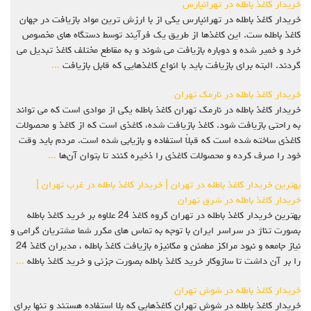
خریدار کاغذ باطله در تهرانپارس
خریدار کاغذ باطله در تهرانپارس یکی از با ارزش‌ ترین مواد بازیافت در جهان
کاغذ باطله ست. این کاغذها از طریق یک فرآیند توسط دستگاه ‌های مخصوص
خرد و خمیر شده و دوباره بازیافت می‌ شوند و به مقاطع مختلف کاغذ تبدیل می‌
گردند. البته برای بازیافت باید با انواع کاغذهایی که قابل بازیافت
...
خریدار کاغذ باطله در نارمک تهران
خریدار کاغذ باطله در نارمک تهران کاغذ باطله یکی از موادی است که می ‌تواند
به ‌راحتی بازیافت شود. کاغذ بازیافت شده، کاغذی است که از کاغذ و محصولات
کاغذی ساخته ‌شده است که قبلاً استفاده و بازیابی شده است. مردم باید وقت
خود را صرف کرده و محصولات کاغذی را ذخیره کنند تا بتوان آن‌ها
...
بهترین خریدار کاغذ باطله در تهران | خریدار کاغذ باطله در غرب تهران |
خریدار کاغذ باطله در شرق تهران
بهترین خریدار کاغذ باطله در تهران گروه کاغذ 24 علاوه بر خرید کاغذ باطله
بصورت تناژ در سراسر ایران با توجه به تماس های مکرر شما مشتریان گرامی و
نیاز جامعه و نبود مراکز مطمئن و مکانیزه بازیافت کاغذ باطله ، مدیران کاغذ 24
را بر آن داشت تا سازوکار خرید کاغذ باطله بصورت جزئی و خرید کاغذ باطله
...
خریدار کاغذ باطله در شوش تهران
خریدار کاغذ باطله در شوش تهران کاغذهایی که بلا استفاده هستند و تنها برای