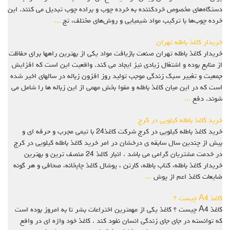
دستگاه‌های مخصوص خردکننده به خرده چوب و براده چوب تبدیل می ‌کنند. این
خرده چوب‌ها با ترکیب مواد شیمیایی و روش‌های مختلف، تج
...
خریدار کاغذ باطله تهران
خریدار کاغذ باطله تهران صنعت بازیافت مواد یکی از بهترین راهها برای حفاظت
از منابع بوده و اشتغال زیادی نیز ایجاد می کند. واقعیت این است که افزایش
جمعیت و تغییر سبک زندگی موجب تولید روز افزون زباله در سالهای اخیر شده
است که در این میان کاغذ باطله و مقوا بخش مهمی از این زباله ها را شامل می
شوند. دفع
...
خرید کاغذ باطله کیلویی در کرج
خرید کاغذ باطله کیلویی در کرج شرکت کاغذ24 با تیمی مجرب و حرفه ای و
بیش از چندین سال سابقه ی درخشان در امر خرید کاغذ باطله کیلویی در کرج
در خدمت مشتریان گرامی می باشد . انبار کاغذ 24 منصف ترین و بهترین
خریدار کاغذ باطله، کتاب باطله، کارتن ، پوشال کاغذ چاپخانه، صحافی و هر گونه
ضایعات کاغذ اعم از پوش
...
کاغذ A4 چیست ؟
کاغذ A4 چیست ؟ کاغذ یکی از مهمترین اختراعات بشر تا به امروز بوده است
که توانسته در جای جای زندگی انسان نفود کند . کاغذ خود واژه ای در واقع