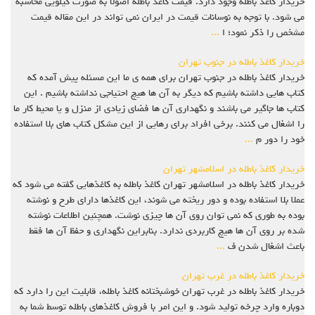
خریدار کاغذ باطله وجود دارد. قیمت کاغذ باطله اصولا به صورت کیلویی محاسبه
می شود. با توجه به نوسانات قیمت در ایران نمی تواند در این مقاله قیمت
مشخص را ذکر نمود؛ ا
...
خریدار کاغذ باطله در جنوب تهران
خریدار کاغذ باطله در جنوب تهران برای همه ی ما این مسئله پیش آمده که
کتاب هایی داشته باشیم که دیگر به آن ها هیچ احتیاجی نداشته باشیم . این
کتاب ها جاگیر می باشند و نگهداری آن ها فضای زیادی از منزل و یا محیط کار ما
را اشغال می کنند. برخی افراد برای رهایی از این مشکل کتاب های بلا استفاده
خود را دور م
...
خریدار کاغذ باطله در اسلامشهر تهران
خریدار کاغذ باطله در اسلامشهر تهران کاغذ باطله به کاغذهایی گفته می شود که
عملا بلا استفاده بوده و دور ریخته می شوند، این کاغذها دارای طرح و نوشته
بوده به طوری که نمی توان روی آن ها چیزی نوشت. همچنین اطلاعات نوشته
شده بر روی آن ها هیچ کاربردی ندارد. بنابراین نگهداری و حفظ آن ها فقط
باعث اشغال شدن ف
...
خریدار کاغذ باطله در غرب تهران
خریدار کاغذ باطله در غرب تهران خوشبختانه کاغذ باطله، قابلیت این را دارد که
دوباره وارد چرخه تولید شود. و این امر با فروش کاغذهای باطله توسط شما به