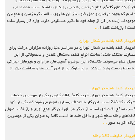
خریدار کاغذ باطله در اکباتان تهران امروزه با توجه به رشد مصرف کاغذ و
فرآورده های کاغذی،قطع درختان رشد بی رویه ای داشته است. همه ما می
دانیم که وجود درختان و عمل فتوسنتز آن ها روی سلامت کره زمین و همچنین
موجودات زنده در آن از جمله خود ما تاثیر مستقیمی دارد. چاره کار بسیار ساده
است ! بازیافت کاغذ !
...
خریدار کاغذ باطله در شمال تهران
خریدار کاغذ باطله در شمال تهران در سراسر دنیا روزانه هزاران درخت برای
مصارف مختلف مانند: ساخت انواع کاغذ، دستمال کاغذی و محصولاتی از این
قبیل قطع می‌شوند. متاسفانه این موضوع آسیب‌های فراوان و غیرقابل جبرانی
به محیط زیست وارد می‌کند. برای جلوگیری از این آسیب‌ها و محافظت بهتر از
...
خریدار کاغذ باطله در تهران
خریدار کاغذ باطله در تهران خرید کاغذ باطله کیلویی یکی از مهمترین خدمات
شرکت کاغذ24 است. این کار با اهداف بسیاری انجام می شود که یکی از آنها
کسب منافع اقتصادی است. از دیگر مزایای این کار جمع آوری و بازیافت اصولی
کاغذهای باطله سطح شهر و داخل خانه ها است. کاغذ به عنوان یکی از مهمترین
زباله اگر به صور
...
خریدار ضایعات کاغذ باطله