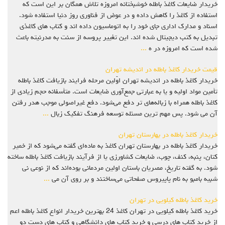
خریدار ضایعات کاغذ باطله خوشبختانه امروزه تلاش همگان بر این است که
استفاده از کاغذ را کاهش داده و در عوض از فناوری روز دنیا استفاده شود.
اسناد و مدارک اداری جای خود را به اتوماسیون داده اند و کتاب های کاغذی
تبدیل به کتب دیجیتال شده اند. این تغییر پروسه از سنت به مدرنیته باعث
شده است که امروزه در ه
...
قیمت خریدار کاغذ باطله در اندیشه تهران
خریدار کاغذ باطله در اندیشه تهران اوّلین مرحله فرایند بازیافت کاغذ باطله
تأمین مواد اولیه و یا به عبارتی جمع‌آوری ضایعات است. متأسفانه حجم زیادی از
کاغذ باطله همراه با زباله‌های تر دفع می‌شود. دفع غیراصولی موجب هدر رفتن
آن می‌ شود. پس مهم‌ ترین مسئله توسعه فرهنگ تفکیک زبال
...
خریدار کاغذ باطله در بهارستان تهران
خریدار کاغذ باطله در بهارستان تهران کاغذ به ماده‌ای گفته می‌شود که از خمیر
کتان، پنبه، کنف، چوب، ضایعات کشاورزی یا از فرآیند بازیافت کاغذ باطله ساخته
شود. به گفته تاریخ، مصریان باستان اولین مردمانی بوده‌اند که از نوعی نی
شبیه بامبو به نام پاپیروس صفحاتی می‌ساختند و بر روی آن می
...
خرید کاغذ باطله کیلویی در تهران
خرید کاغذ باطله کیلویی در تهران کاغذ 24 بهترين خريدار انواع کاغذ باطله اعم
از خرید کتاب های درسی و خرید کتاب های دانشگاهی و کتاب های دست دو