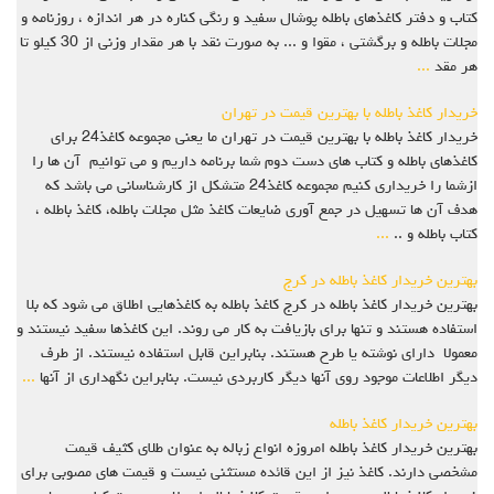
کتاب و دفتر کاغذهاي باطله پوشال سفيد و رنگي کناره در هر اندازه ، روزنامه و
مجلات باطله و برگشتی ، مقوا و ... به صورت نقد با هر مقدار وزنی از 30 کیلو تا
هر مقد
...
خریدار کاغذ باطله با بهترین قیمت در تهران
خریدار کاغذ باطله با بهترین قیمت در تهران ما یعنی مجموعه کاغذ24 برای
کاغذهای باطله و کتاب های دست دوم شما برنامه داریم و می توانیم آن ها را
ازشما را خریداری کنیم مجموعه کاغذ24 متشکل از کارشناسانی می باشد که
هدف آن ها تسهیل در جمع آوری ضایعات کاغذ مثل مجلات باطله، کاغذ باطله ،
کتاب باطله و ..
...
بهترین خریدار کاغذ باطله در کرج
بهترین خریدار کاغذ باطله در کرج کاغذ باطله به کاغذهایی اطلاق می شود که بلا
استفاده هستند و تنها برای بازیافت به کار می روند. این کاغذها سفید نیستند و
معمولا دارای نوشته یا طرح هستند. بنابراین قابل استفاده نیستند. از طرف
دیگر اطلاعات موجود روی آنها دیگر کاربردی نیست. بنابراین نگهداری از آنها
...
بهترین خریدار کاغذ باطله
بهترین خریدار کاغذ باطله امروزه انواع زباله به عنوان طلای کثیف قیمت
مشخصی دارند. کاغذ نیز از این قائده مستثنی نیست و قیمت های مصوبی برای