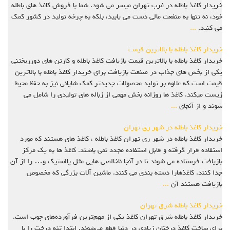
خریدار کاغذ باطله در غرب تهران میسر می شود. شما با فروش کاغذ های باطله
خود، نه تنها به منفعت مالی دست می یابید، بلکه به چرخه تولید در کشور کمک
می کنید.
...
خریدار کاغذ باطله با بالاترین قیمت
خریدار کاغذ باطله با بالاترین قیمت بازیافت کاغذ باطله و کارتن های دورریختنی
یکی از بخش های جذاب در صنعت بازیافت برای خریدار کاغذ باطله با بالاترین
قیمت است که علاوه بر تولید محصولات جدیدتر کمک شایانی نیز به حفظ محیط
زیست میکند. کاغذ ها روزانه بخش مهمی از زباله های تولیدی را شامل می
شوند و از آنجای
...
خریدار کاغذ باطله در شهر ری تهران
خریدار کاغذ باطله در شهر ری تهران کاغذ باطله ، کاغذ های هستند که مورد
استفاده قرار گرفته و قابل استفاده مجدد نمی باشند. کاغذ ها به یک مرکز
بازیافت فرستاده می شوند تا در آنجا ناخالصی هایی مثل پلاستیک و… را از آن
جدا کنند. کاغذهارا دسته بندی می کنند. ماشین آلات بزرگی که مخصوص
بازیافت هستند آن
...
خریدار کاغذ باطله شرق تهران
خریدار کاغذ باطله شرق تهران کاغذ یکی از مهم‌ترین فرآورده‌های چوب است.
برای ساخت کاغذ درختان زیادی در دنیا قطع می‌شوند. ابتدا تنه درخت را با