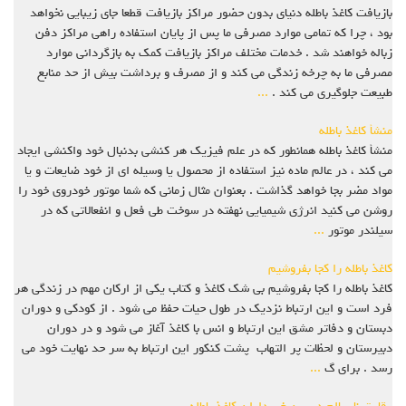
بازیافت کاغذ باطله دنیای بدون حضور مراکز بازیافت قطعا جای زیبایی نخواهد
بود ، چرا که تمامی موارد مصرفی ما پس از پایان استفاده راهی مراکز دفن
زباله خواهند شد . خدمات مختلف مراکز بازیافت کمک به بازگردانی موارد
مصرفی ما به چرخه زندگی می کند و از مصرف و برداشت بیش از حد منابع
طبیعت جلوگیری می کند .
...
منشأ کاغذ باطله
منشأ کاغذ باطله همانطور که در علم فیزیک هر کنشی بدنبال خود واکنشی ایجاد
می کند ، در عالم ماده نیز استفاده از محصول یا وسیله ای از خود ضایعات و یا
مواد مضر بجا خواهد گذاشت . بعنوان مثال زمانی که شما موتور خودروی خود را
روشن می کنید انرژی شیمیایی نهفته در سوخت طی فعل و انفعالاتی که در
سیلندر موتور
...
کاغذ باطله را کجا بفروشیم
کاغذ باطله را کجا بفروشیم بی شک کاغذ و کتاب یکی از ارکان مهم در زندگی هر
فرد است و این ارتباط نزدیک در طول حیات حفظ می شود . از کودکی و دوران
دبستان و دفاتر مشق این ارتباط و انس با کاغذ آغاز می شود و در دوران
دبیرستان و لحظات پر التهاب پشت کنکور این ارتباط به سر حد نهایت خود می
رسد . برای گ
...