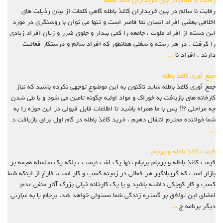
رقابت نا سالم در بین خریداران کاغذ باطله
رقابت نا سالم در بین خریداران کاغذ باطله گاهی کلمات از بیان رذیلت های
اخلاقی بعضی افراد انسان نما قاصر است و تنها می توان با روشنگری در مورد
این دسته از افراد ملوث ، جامعه را کمی بیدار و جلوی ضرر و زیان افراد زیادی
را گرفت . در هر رسته و شغلی همانطور که افراد سالم و درستکار فعالیت
دارند ، افراد نا
...
جمع آوری کاغذ باطله
جمع آوری کاغذ باطله شاید تاکنون به این موضوع توجهی نکرده باشید که نیاز
کارخانه های بازیافت به خوراک و مواد اولیه چگونه تامین می شود و با طی شدن
چه مراحلی ؟!! پس با ما همراه باشید تا اطلاعات قابل قبولی در این حوزه را به
شما خواننده محترم انتقال دهیم . خرید کاغذ باطله در گام اول برای بازیافت د
...
قیمت کاغذ باطله و برجام
قیمت کاغذ باطله و برجام برجام تنها یک لغت نیست ، بلکه یک سلسله هجمه بر
بازار است که گریبانگیر هر فعالی در زمینه کسب و کار است. فارغ از اینکه شما
کسب و کار کوچکی داشته باشید و یا یک کارخانه خیلی بزرگ آثار منفی عدم
امضای این توافق بر گستره زندگی شما مستولی خواهد شد. برجام یا به عبارتی
دیگر برنامه ج
...