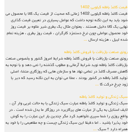
قیمت کاغذ باطله کیلویی 1402
قیمت کاغذ باطله کیلویی 1402 زمانی که صحبت از قیمت یک کالا یا محصول می
شود باید به این نکته توجه داشت که عوامل بسیاری در تعیین قیمت گذاری
نهایی یک کالا دخیل هستند . بعنوان مثال یک بطری شیر علاوه بر قیمت روز
خود محصول عواملی چون نرخ دستمزد کارگران ، قیمت روز بطری ، هزینه تمام
شده لیبل ، هزینه ارسال
...
رونق صنعت بازیافت با فروش کاغذ باطله
رونق صنعت بازیافت با فروش کاغذ باطله شرایط امروز کشور و بخصوص صنعت
بازیافت کاغذ باطله نوید شرایط آرمانی و مطلوب گذشته را نمی دهد و با توجه به
کاهش مصرف کاغذ در تمامی نهاد ها و سازمان هایی که روزگاری منشاء اصلی
تولید کاغذ باطله در کشور بودند ، عملا می توان به این نکته رسید که دیر یا
زود چرخ حرکت کا
...
سبک زندگی و تولید کاغذ باطله
سبک زندگی و تولید کاغذ باطله عبارت سبک زندگی یا به حالت غربی وار آن ،
لایف استایل به یکی از عبارت های پرکاربرد در روزگار ما بدل شده است . در
واقع روزی را شما سپری نخواهید کرد مگر چندین بار این عبارت را به گوش
خود پذیرا باشید . اما دقیقا این سبک زندگی چیست و چه مفاهیمی را با خود به
همراه دارد ؟ سبک
...