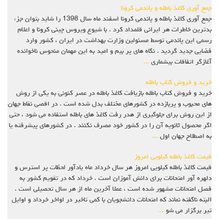
جمع آوری کاغذ باطله و پاندمی کرونا
جمع آوری کاغذ باطله و پاندمی کرونا اسفند ماه سال 1398 را شاید بتوان جزء
بدترین خاطرات هر ایرانی قلمداد کرد . با شیوع ویروس چینی کرونا و اعلام
رسمی این پاندمی توسط مسئولین وزارت بهداشت در ایران ، کشور وارد
فضایی جدید گردید . نگاه های پر بیم و امید به این مهمان منحوس ناخوانده
آغازگر اتفاقات بیشماری
...
خرید و فروش کتاب باطله
خرید و فروش کتاب باطله بازیافت کاغذ باطله در عصر کنونی به یکی از روش
های محبوب و پربازده در کشورهای مختلف بدل شده است . در اقصی نقاط جهان
از این روش برای جلوگیری از هدر رفت کاغذ های باطله استفاده می شود ، حتی
اگر محصول ثانویه آن را در کشور خود مصرف نکنند . در کشورهای پیشرفته یا
به اصطلاح جهان اول
...
قیمت کاغذ باطله کیلویی امروز
قیمت کاغذ باطله کیلویی امروز هر سال خرداد ماه یادآور لحظات پر استرس و
دلهره آور امتحانات برای دانش آموزان است . خرداد که در تقویم کشور به
فصل امتحانات مشهور شده است ، عملا آخرین ماه از هر سال تحصیلی است .
البته ناگفته نماند که امتحانات دانشجویان با کمی تاخیر در اواخر خرداد و اوایل
تیر برگزار می شو
...