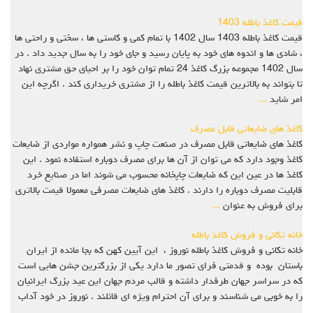
قیمت کاغذ باطله 1403
قیمت کاغذ باطله 1403 سال 1402 با تمام کمی و کاستی ها ، سختی و راحتی ها
، شادی ها و اندوه های خود به پایان رسید و جای خود را به سال جدید داد . در
سال 1402 مجموعه بزرگ کاغذ 24 تمام توان خود را بر احیای حق مشتری نهاد
تا بتواند به بالاترین قیمت کاغذ باطله را از مشتری خریداری کند . اگرچه این
امر شاید
...
کاغذ های ضایعاتی قابل مصرف
کاغذ های ضایعاتی قابل مصرف در صنعت چاپ و نشر همواره مواردی از ضایعات
کاغذ وجود دارد که می توان از آن ها برای مصرف دوباره استفاده نمود . این
کاغذ ها در عین این که ضایعات چاپخانه محسوب می شوند اما در صنایع خرد
قابلیت مصرف دوباره را دارند . کاغذ های ضایعات مصرفی معمولا قیمت بالاتری
برای فروش به عنوان
...
خانه تکانی و فروش کاغذ باطله
خانه تکانی و فروش کاغذ باطله نوروز ، این آیین کهن که بجا مانده از ایران
باستان بوده و قدمتی فرای تصور ما دارد یکی از بزرگترین جشن هایی است
که در سراسر جهان طرفدار داشته و قالب مردم جهان این عید بزرگ ایرانیان
را به خوبی می شناسند و برای آن احترام ویژه ای قائلند . نوروز در خود آداب
...