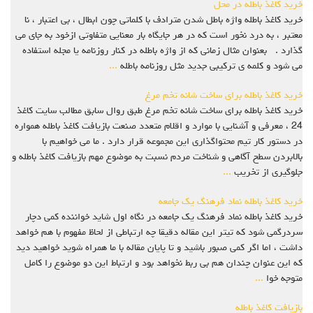
خرید کاغذ باطله در محل
خرید کاغذ باطله واژه باطل شدن مترادف با کلماتی چون ابطال ، بی اعتبار ، نا
معتبر ، به درد نخور است که در هر جایگاه بار معنایی متفاوتی ازخود به جای می
گذارد . بعنوان مثال زمانی که از واژه باطله در کنار روزنامه یا مجله استفاده
می شود و کلمه ی ترکیبی جدید مثل روزنامه باطله
...
خرید کاغذ باطله برای ساخت شانه تخم مرغ
خرید کاغذ باطله برای ساخت شانه تخم مرغ طبق روال سابق مطالب سایت کاغذ
24 ، معرفی و آشنایی با موارد و اقلام متعدد صنعت بازیافت کاغذ باطله همواره
در دستور کار تیم محتواگذاری این مجموعه قرار دارد . ما می خواهیم با
بالابردن سطح آگاهی و شناخت مردم نسبت به موضوع مهم بازیافت کاغذ باطله و
جلوگیری از تخریب
...
خرید کاغذ باطله نماد فرهنگ یک جامعه
خرید کاغذ باطله نماد فرهنگ یک جامعه در نگاه اول شاید خواننده کمی دچار
سردرگمی شود که تیتر این مقاله دقیقا چه ارتباطی از لحاظ مفهوم با هم خواهد
داشت ، اما اگر کمی صبور باشید و تا پایان مقاله با ما همراه شوید خواهید دید
که این عنوان چندان هم بی ربط نخواهد بود و ارتباط این دو موضوع را کامل
متوجه خوا
...
بازیافت کاغذ باطله