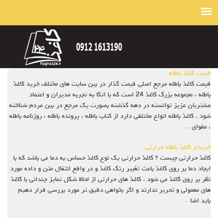
قیمت کاغذ باطله
قیمت کاغذ باطله مرجع اصلی قیمت گذار در بین سایت های مختلف خرید کاغذ
باطله ، مجموعه بزرگ کاغذ 24 است که با اتکا به تجربه مدیران و اعتماد
مشتریان عزیز توانسته در دهه گذشته بصورت یک مرجع در بین مردم شناخته
شود . کاغذ باطله انواع مختلفی دارد از کتاب باطله ، پرونده باطله ، روزنامه باطله
، مقوای
...
خریدار کاغذ باطله حرارتی
کاغذ حرارتی چیست ؟ کاغذ حرارتی یک نوع کاغذ حساس به دما می باشد که با
ایجاد دما بر روی کاغذ باعث تغییر رنگ کاغذ و در واقع انتقال متن و داده مورد
نظر بر روی کاغذ می شود . کاغذ های حرارتی از لحاظ شکل تمایز چندانی با کاغذ
های معمولی و تحریر ندارند و اگر بخواهی دقیق تر مورد بررسی قرار دهیم
باید اضا
...