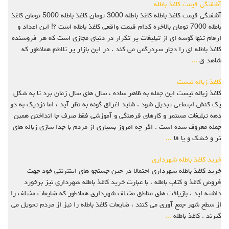
آشفتگی قیمت کاغذ باطله
آشفتگی قیمت کاغذ باطله کاغذ باطله 3000 تومان کاغذ باطله 5000 تومان کاغذ
باطله 7000 تومان بالاخره کدام قیمت واقعی کاغذ باطله است ؟! این اعداد و
ارقام تنها گوشه ای از تبلیغات پر تکرار در دنیای مجازی است که هر فروشنده
کاغذ باطله ای را دچار سردرگمی می کند . در این بازار پر تلاطم همانطور که
شاهد ق
...
کاغذ زباله نیست
کاغذ زباله نیست این جمله به ظاهر ساده ، سال های سال زمان برد تا به شکل
یک کنش اجتماعی تبدیل شود . شاید اغراق گونه به نظر آید ، اما نزدیک به دو
دهه تبلیغات مستمر و کارهای فرهنگی و آموزشی فقط صرف جا انداختن همین
جمله معروف شده است . اگر چه امروز بسیاری از مردم با جدا سازی زباله های
تر و خشک و یا قا
...
خرید کاغذ باطله شهرداری
خرید کاغذ باطله شهرداری احتمالا در حین جستجو های اینترنتی خود جهت
فروش کاغذ و کتاب باطله ، با عبارت خرید کاغذ باطله شهرداری نیز برخورد
داشته اید . بازیافت های مناطق مختلف شهرداری همانطور که ضایعات مختلف را
از سطح شهر جمع آوری می کنند ، ضایعات کاغذ باطله را نیز از مردم تحویل می
گیرند . کاغذ باطله
...