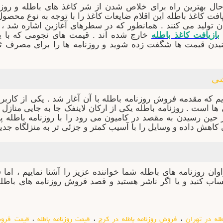
حال بهترین راه برای خلاص شدن از شر کاغذ های باطله و روز
یافت کاغذ باطله این اقلام ضایعات کاغذ را با توجه به نوع محص
ن تولید می کنند . همانطور که در سطرهای آغازین اشاره شد ، ب
بازیافت کاغذ باطله
خارج شده اند . قیمت های نجومی که با 
شنیدن قیمت ها شگفت زده شوید و روزنامه ها را برای مصرف ثانو
شی
ردیم که مقدمه فروش روزنامه باطله با آن آغار شد . یکی از کار
 است . روزنامه باطله یکی از ارکان لاینفک جا به جایی منازل 
ین رسیدن به مقصد در کامیون می رود را با روزنامه باطله پ
کاهش داده و وسایل را با آسیب کمتر و جزئی تر به منزلگاه جدید
وان روزنامه های باطله شما خواننده عزیز را آشنا نماییم ، اما 
له در تهران
،
فروش روزنامه باطله در کرج
،
قیمت روزنامه باطله
،
قیمت فروش 