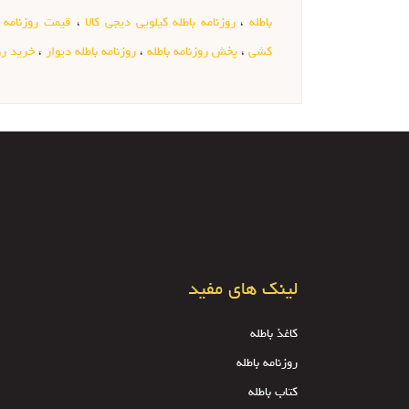
باطله
،
روزنامه باطله کیلویی دیجی کالا
،
قیمت روزنامه ب
کشی
،
پخش روزنامه باطله
،
روزنامه باطله دیوار
،
خرید رو
لینک های مفید
کاغذ باطله
روزنامه باطله
کتاب باطله