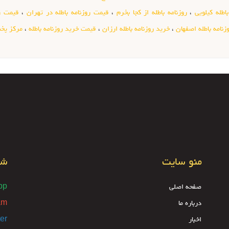
اطله کیلویی
،
روزنامه باطله از کجا بخرم
،
قیمت روزنامه باطله در تهران
،
قیمت رو
زنامه باطله اصفهان
،
خرید روزنامه باطله ارزان
،
قیمت خرید روزنامه باطله
،
مرکز پخش
منو سایت
شب
صفحه اصلی
pp
درباره ما
am
اخبار
ter