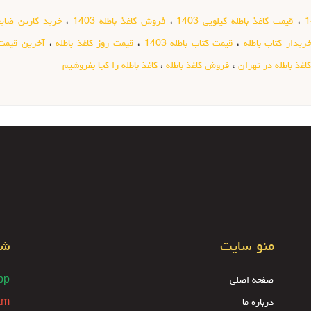
،
قیمت کاغذ باطله کیلویی 1403
،
فروش کاغذ باطله 1403
،
خرید کارتن ضایع
ریدار کتاب باطله
،
قیمت کتاب باطله 1403
،
قیمت روز کاغذ باطله
،
آخرین قیمت 
اغذ باطله در تهران
،
فروش کاغذ باطله
،
کاغذ باطله را کجا بفروشیم
منو سایت
شب
صفحه اصلی
pp
درباره ما
am