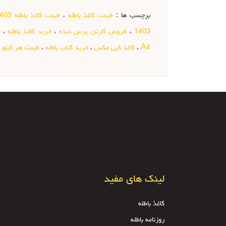
برچسب ها :
قیمت کاغذ باطله
،
قیمت کاغذ باطله 1403
1403
،
فروش کارتن پرس شده
،
خرید کاغذ باطله
،
خ
A4
،
کاغذ کپی مکس
،
خرید کتاب باطله
،
قیمت هر کیلو ک
لینک های مفید
کاغذ باطله
روزنامه باطله