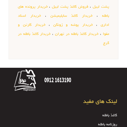
پشت لیبل
،
فروش کاغذ پشت لیبل
،
خریدار پرونده های
باطله
،
خریدار کاغذ سابلیمیشن
،
خریدار اسناد
اداری
،
خریدار پوشه و زونکن
،
خریدار کارتن و
مقوا
،
خریدار کاغذ باطله در تهران
،
خریدار کاغذ باطله در
کرج
لینک های مفید
کاغذ باطله
روزنامه باطله