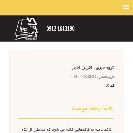
گروه خبري :
آخرین اخبار
تاريخ انتشار :
1400/08/30 - 11:16
كد :
3
کاغذ باطله چیست
کاغذ باطله به کاغذهایی گفته می شود که متشکل از تکه