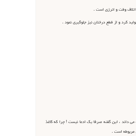
لید کرد و از قطع درختان نیز جلوگیری نمود .
در حال حاضر خود را بهترین خریدار کاغذ باطله می داند ، این گفته صرفا یک ادعا نیست ! چرا که کاغذ