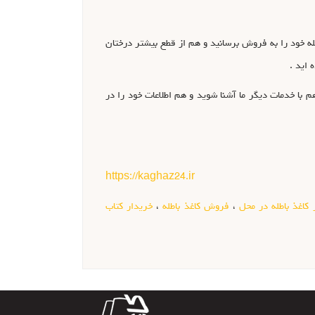
چرخه کاری خود دارد و شما براحتی می توانید با تماس با مجموعه بزرگ کاغذ ۲۴ هم کاغذ های باطله خود را به فروش برسانید و هم از قطع بیشتر درختان
 اید .
می گذاریم بازدید نمایید ، تا هم با خدمات دیگر ما آشنا شوید و هم اطلاعات خود را در
https://kaghaz24.ir
 کاغذ باطله در محل
،
فروش کاغذ باطله
،
خریدار کتاب