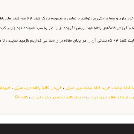
کاغذ ۲۴ خرید انواع ضایعات کاغذ باطله را در 
ه با فروش کاغذهای باطله خود ارزش افزوده ای را نیز به سبد خانواده خود واریز کرده
در پایان از شما خواننده محترم دعوت می نماییم که از سایت کاغذ ۲۴ که نشانی آن را در پایان مقاله برای شما 
 کاغذ باطله
،
خرید کاغذ باطله درب منزل
،
خریدار کاغذ باطله درب منزل
،
خریدار
یدار کاغذ باطله شرق تهران
،
خریدار کاغذ باطله در جنوب تهران
،
کاغذ 24