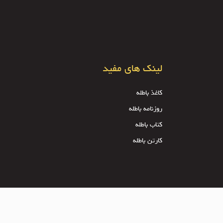
لینک های مفید
کاغذ باطله
روزنامه باطله
کتاب باطله
کارتن باطله
کلیه ی حقوق مادی و معنوی سایت متعلق به کاغذ 24 می باشد.