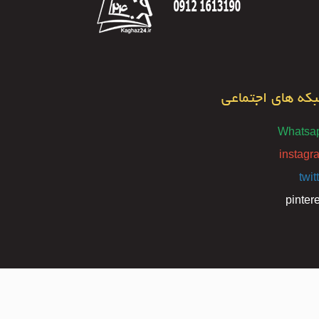
که های اجتماعی
Whatsa
instagr
twit
pinter
طراحی سایت
و
بهینه سازی سایت
توسط
سارگون