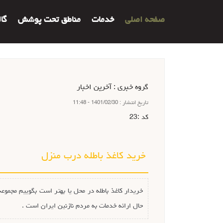
صفحه اصلی
خدمات
مناطق تحت پوشش
گا
گروه خبري :
آخرین اخبار
تاريخ انتشار :
1401/02/30 - 11:48
كد :
23
خرید کاغذ باطله درب منزل
حال ارائه خدمات به مردم نازنین ایران است .