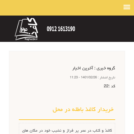
گروه خبري :
آخرین اخبار
تاريخ انتشار :
1401/02/26 - 11:23
كد :
22
خریدار کاغذ باطله در محل
کاغذ و کتاب در عمر پر فراز و نشیب خود در مکان های