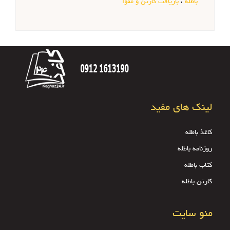
باطله
،
بازیافت کارتن و مقوا
لینک های مفید
کاغذ باطله
روزنامه باطله
کتاب باطله
کارتن باطله
منو سایت