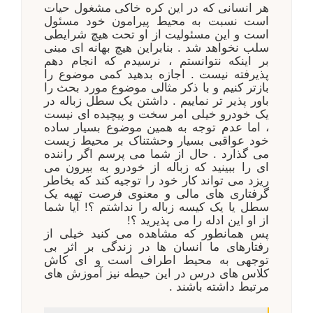
هر انسانی که در این کره خاکی مشغول حیات
است نسبت به محیط پیرامون خود مسئول
است و این مسئولیت از او تحت هیچ شرایطی
سلب نخواهد شد . بنابراین هیچ بهانه ای مبنی
بر اینکه نتوانستم ، نرسیدم که انجام دهم
پذیرفته نیست . اجازه بدهید کمی موضوع را
بازتر کنیم و با ذکر مثالی موضوع مورد بحث را
باور پذیر تر نماییم . داشتن یک سطل زباله در
یک خودرو خیلی امر سخت و پیچیده ای نیست
، اما عدم توجه به همین موضوع بسیار ساده
خود عواقبی بسیار وحشتناک بر محیط زیست
می گذارد .‌ حال از شما می پرسم اگر راننده
ای را ببینید که زباله از خودرو به بیرون می
ریزد می تواند کار خود را توجیه کند که بخاطر
گرفتاری های مالی و معنوی فرصت تهیه یک
سطل یا یک کیسه زباله را نداشتم ؟! آیا شما
از او این ادله را می پذیرید ؟
!
پس همانطور که مشاهده می کنید خیلی از
رفتارهای ما انسان ها در زندگی بر اثر بی
توجهی به محیط اطراف است و ای کاش
کلاس های درس در این حیطه نیز آموزش های
مرتبط داشته باشند .