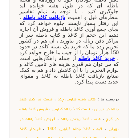
باطله ای که در طول هفته خوانده اید
جلوگیری کنید . با توجه به تمام تفاسیر
سطرهای قبل و اهمیت
بازیافت کاغذ باطله
،
این رفتار بسیار ناپسند جلوه خواهد کرد که
بجای جمع آوری کاغذ باطله و فروش آن اجازه
دهیم این حجم از کاغذ و کتاب باطله سر از
مراکز دفن زباله در بیاورند ، آن هم در کشور
تحریم زده ما که خرید یک بسته کاغذ در حدود
150 هزار تومان را از جیب ما خارج خواهد کرد
.
خرید کاغذ باطله
از جمله راهکارهایی است
که می توان هم قدری هزینه های تامین کاغذ و
لوازم التحریر را با آن کاهش داد و هم به کمک
صنایع بازیافت کاغذ باطله به کاغذ و مقوای
جدید دست پیدا کرد.
برچسب ها :
کتاب باطله کیلویی چند
،
قیمت هر کیلو کاغذ
باطله در تهران
،
قیمت کاغذ باطله کیلویی
،
فروش کاغذ باطله
در کرج
،
قیمت کاغذ روغنی باطله
،
فروش کاغذ باطله در
تهران
،
قیمت کاغذ باطله کیلویی 1401
،
خریدار کاغذ