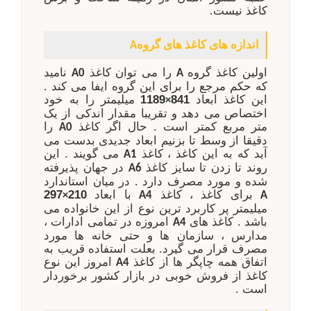
کاغذ نیست.
اندازه های کاغذ های گروه
A
اولین کاغذ گروه
را می توان کاغذ
نامید
A0
A
که حکم مرجع را برای این گروه ایفا می کند .
این کاغذ ابعاد
841
1189
میلیمتر را به خود
×
اختصاص می دهد و تقریبا مقدار اندکی از یک
متر مربع کمتر است . حال اگر کاغذ
را
A0
دقیقا از وسط تا بزنیم ابعاد جدیدی بدست می
آید که به این کاغذ ، کاغذ
می گویند . این
A1
روند تا زدن تا سایز کاغذ
در جهان پذیرفته
A6
شده و مورد مصرف دارد . در میان استاندارد
برای کاغذ ، کاغذ
با ابعاد
210
297
×
A4
A
میلیمتر پر کاربرد ترین نوع از این خانواده می
باشد . کاغذ های
امروزه در تمامی ادارات ،
A4
مدارس ، سازمان ها و حتی خانه ها مورد
مصرف قرار می گیرد. بعلت استفاده قریب به
اتفاق همه چاپگر ها از کاغذ
امروز این نوع
A4
کاغذ از فروش خوبی در بازار کشور برخوردار
است .