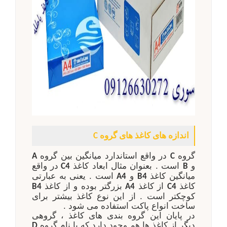
اندازه های کاغذ های گروه
C
گروه
در واقع استاندارد میانگین بین گروه
A
C
و
است . بعنوان مثال ابعاد کاغذ
در واقع
C4
B
میانگین کاغذ
و
است . یعنی به عبارتی
A4
B4
کاغذ
از کاغذ
بزرگتر بوده و از کاغذ
B4
A4
C4
کوچکتر است . از این نوع کاغذ بیشتر برای
ساخت انواع پاکت استفاده می شود .
در پایان این گروه بندی های کاغذ ، گروهی
دیگر از کاغذ ها هم وجود دارد که با نام گروه
D