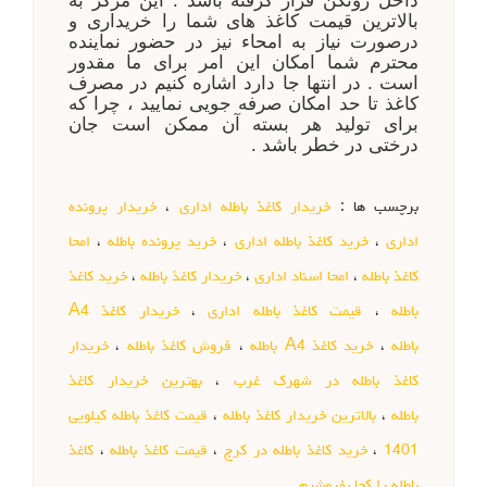
داخل زونکن قرار گرفته باشد . این مرکز به
بالاترین قیمت کاغذ های شما را خریداری و
درصورت نیاز به امحاء نیز در حضور نماینده
محترم شما امکان این امر برای ما مقدور
است . در انتها جا دارد اشاره کنیم در مصرف
کاغذ تا حد امکان صرفه جویی نمایید ، چرا که
برای تولید هر بسته آن ممکن است جان
درختی در خطر باشد .
برچسب ها :
خریدار کاغذ باطله اداری
،
خریدار پرونده
اداری
،
خرید کاغذ باطله اداری
،
خرید پرونده باطله
،
امحا
کاغذ باطله
،
امحا اسناد اداری
،
خریدار کاغذ باطله
،
خرید کاغذ
باطله
،
قیمت کاغذ باطله اداری
،
خریدار کاغذ A4
باطله
،
خرید کاغذ A4 باطله
،
فروش کاغذ باطله
،
خریدار
کاغذ باطله در شهرک غرب
،
بهترین خریدار کاغذ
باطله
،
بالاترین خریدار کاغذ باطله
،
قیمت کاغذ باطله کیلویی
1401
،
خرید کاغذ باطله در کرج
،
قیمت کاغذ باطله
،
کاغذ
باطله را کجا بفروشیم