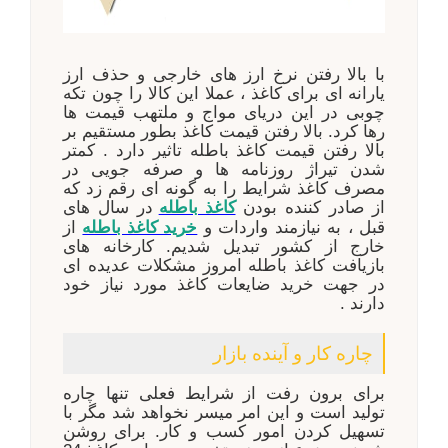
با بالا رفتن نرخ ارز های خارجی و حذف ارز
یارانه ای برای کاغذ ، عملا این کالا را چون تکه
چوبی در این دریای مواج و ملتهب قیمت ها
رها کرد. بالا رفتن قیمت کاغذ بطور مستقیم بر
بالا رفتن قیمت کاغذ باطله تاثیر دارد . کمتر
شدن تیراژ روزنامه ها و صرفه جویی در
مصرف کاغذ شرایط را به گونه ای رقم زد که
از صادر کننده بودن
در سال های
کاغذ باطله
قبل ، به نیازمند واردات و
از
خرید کاغذ باطله
خارج از کشور تبدیل شدیم. کارخانه های
بازیافت کاغذ باطله امروز مشکلات عدیده ای
در جهت خرید ضایعات کاغذ مورد نیاز خود
دارند .
چاره کار و آینده بازار
برای برون رفت از شرایط فعلی تنها چاره
تولید است و ‌این امر میسر نخواهد شد مگر با
تسهیل کردن امور کسب و کار. برای روشن