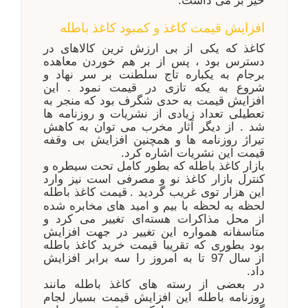
خیز بر می داشت.
افزایش قیمت کاغذ و کمبود کاغذ باطله
کاغذ که یکی از بی ارزش ترین کالاهای در
دسترس بود ، پس از بر هم خوردن معاهده
برجام به یکباره تاج سلطنت بر سر نهاد و
شروع به یکه تازی در قیمت نمود . این
افزایش قیمت به حدی شگرف بود که منجر به
تعطیلی تعداد زیادی از نشریات و روزنامه ها
شد . از دیگر آثار مخرب می توان به کاهش
تیراژ روزنامه ها و همچنین افزایش بی وقفه
قیمت این نشریات اشاره کرد.
بازار کاغذ باطله که بطور کامل تحت سیطره و
کنترل بازار کاغذ نو و مصرفی است نیز وارد
این هزار توی غریب گردید .
قیمت کاغذ باطله
لحظه به لحظه با بیم و امید های مخابره شده
از محل مذاکرات هسته‌ای تغییر می کرد و
متاسفانه همواره این تغییر در جهت افزایش
بود بطوری که تقریبا قیمت خرید کاغذ باطله
از سال 97 تا به امروز را سه برابر افزایش
داد.
در بعضی از رسته های کاغذ باطله مانند
روزنامه باطله این افزایش قیمت بسیار لجام