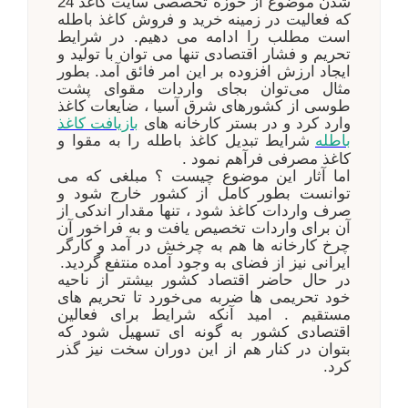
شدن موضوع از حوزه تخصصی سایت کاغذ 24
که فعالیت در زمینه خرید و فروش کاغذ باطله
است مطلب را ادامه می دهیم. در شرایط
تحریم و فشار اقتصادی تنها می توان با تولید و
ایجاد ارزش افزوده بر این امر فائق آمد. بطور
مثال می‌توان بجای واردات مقوای پشت
طوسی از کشورهای شرق آسیا ، ضایعات کاغذ
وارد کرد و در بستر کارخانه های
بازیافت کاغذ
شرایط تبدیل کاغذ باطله را به مقوا و
باطله
کاغذ مصرفی فرآهم نمود .
اما آثار این موضوع چیست ؟ مبلغی که می
توانست بطور کامل از کشور خارج شود و
صرف واردات کاغذ شود ، تنها مقدار اندکی از
آن برای واردات تخصیص یافت و به فراخور آن
چرخ کارخانه ها هم به چرخش در آمد و کارگر
ایرانی نیز از فضای به وجود آمده منتفع گردید.
در حال حاضر اقتصاد کشور بیشتر از ناحیه
خود تحریمی ها ضربه می‌خورد تا تحریم های
مستقیم . امید آنکه شرایط برای فعالین
اقتصادی کشور به گونه ای تسهیل شود که
بتوان در کنار هم از این دوران سخت نیز گذر
کرد.