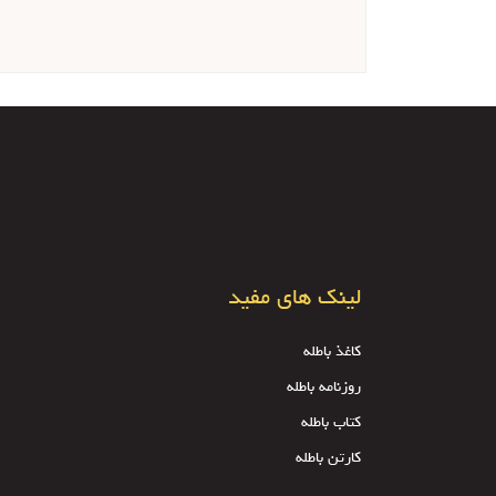
لینک های مفید
کاغذ باطله
روزنامه باطله
کتاب باطله
کارتن باطله