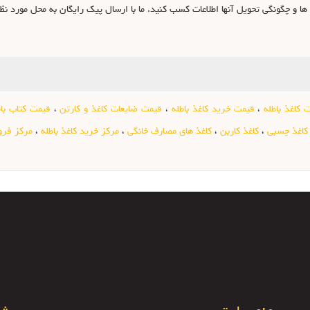
ها و چگونگی تحویل آنها اطلاعات کسب کنید. ما با ارسال پیک رایگان به محل مورد ن
 کاغذ باطله
،
قیمت خرید کاغذ باطله
،
قیمت ضایعات کاغذ و کارتن
،
قیمت کتاب باط
کاغذ چسبی
،
کاغذ کاربن
،
کاغذ های مصارف خانگی
،
مرکز خرید کاغذ باطله
،
مرکز فرو