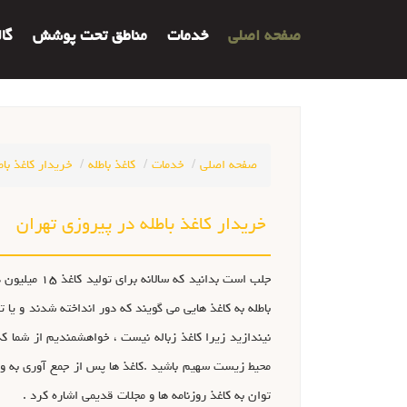
صفحه اصلی
خدمات
مناطق تحت پوشش
گا
صفحه اصلی
خدمات
کاغذ باطله
خریدار کاغذ باط
خریدار کاغذ باطله در پیروزی تهران
جلب است بدا
باطله به کاغذ هایی می گویند که دور انداخته شدند و یا ت
نیندازید زیرا کاغذ زباله نیست ، خواهشمندیم از شما که
محیط زیست سهیم باشید .کاغذ ها پس از جمع آوری به واح
توان به کاغذ روزنامه ها و مجلات قدیمی اشاره کرد .