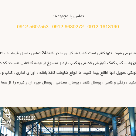
تماس با مجموعه :
0912-5607553
0912-6630272
0912-1613190
خرید انواع کاغذ باطله جلوی درب منزل یا محل کار شما انجام
ه، جزوات، کتب کمک آموزشی قدیمی و کتب پاره و منسوخ از جمله کالاهایی هستند که در
ز قیمت ها و چگونگی تحویل آنها اطلاع پیدا کنید. ما انواع ضایعات کاغذ باطله ، اوراق اداری ، کت
 سفید ، رنگی و کاهی ، پوشال کاغذ ، پوشال صحافی ، پوشال میوه ای و غیره را از شم