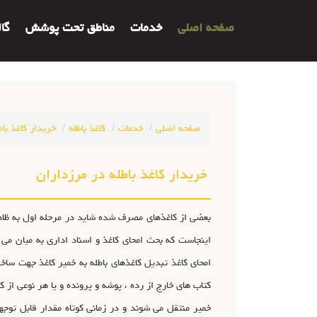
صفحه اصلی
خدمات
مناطق تحت پوشش
گا
صفحه اصلی
خدمات
کاغذ باطله
خریدار کاغذ باط
خریدار کاغذ باطله در مرزداران
بعضي از کاغذهاي مصرف شده شايد در مرحله اول به ظاهر
اينجاست که بحث امحاي کاغذ و اسناد اداري به ميان مي آ
امحاي کاغذ تبديل کاغذهاي باطله به خمير کاغذ جهت ساخت
کتاب هاي خارج از رده ، پوشه و پرونده و يا هر نوعي از ک
خمير منتقل مي شوند و در زماني کوتاه مقدار قابل توج