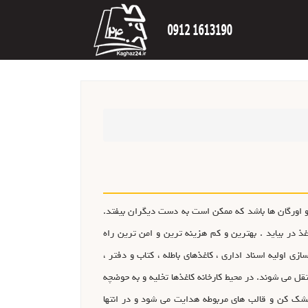
و اورگان ها باشد که ممکن است به دست ديگران بيفتد.
غذ در بيايد . بهترين و کم هزينه ترين و امن ترين راه
ي اوليه اسناد اداري ، کاغذهاي باطله ، کتاب و دفتر ،
نتقل مي شوند. در محیط کارخانه کاغذها تخليه و به حوضچه
 خشک کن و قالب هاي مربوطه هدايت مي شود و در انتها