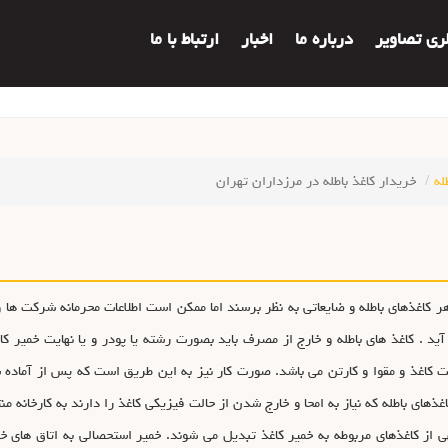
لری تصاویر
درباره ما
اخبار
ارتباط با ما
له
خریدار کاغذ باطله در مرزداران تهران
 کاغذهاي باطله و ضايعاتي به نظر برسند اما ممکن است اطلاعات محرمانه شرکت ها 
يد . کاغذ هاي باطله و خارج از مصرف بايد بصورت رشته يا پودر و يا نهايت خمير کا
 کاغذ و مقوا و کارتن مي باشد. صورت کار نيز به اين طريق است که پس از آماده ساز
اغذهاي باطله که نياز به امحا و خارج شدن از حالت فيزيکي کاغذ را دارند به کارخانه م
هي از کاغذهاي مربوطه به خمير کاغذ تبديل مي شوند. خمير استحصالي به اتاق هاي