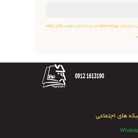
ن
،
خریدار روزنامه باطله در مرزداران
،
قیمت کاغذ باطله
ی
که های اجتماعی
Whatsa