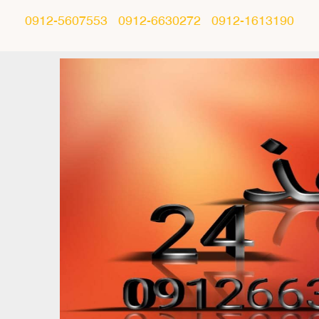
0912-5607553
0912-6630272
0912-1613190