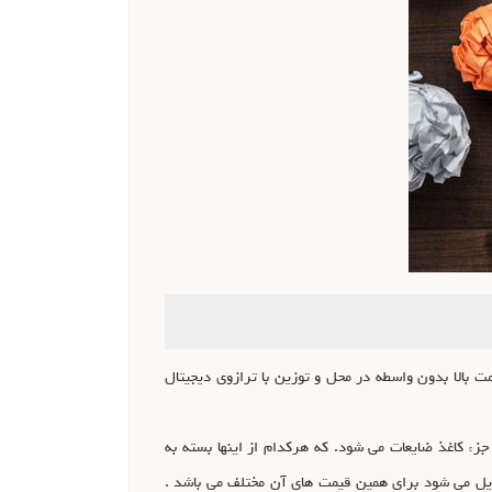
ت بالا بدون واسطه در محل و توزین با ترازوی دیجیتال
 .کتاب باطله، پرونده باطله، روزنامه باطله، برگه آ۴ باطله استفاده شده و … جزء کاغذ ضایعات می شود. که هرکدام از اینها بسته به
بدیل می شود برای همین قیمت های آن مختلف می باشد .